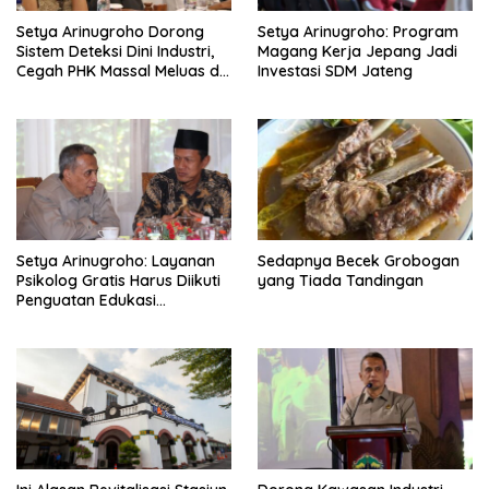
i
Setya Arinugroho Dorong
Setya Arinugroho: Program
o
Sistem Deteksi Dini Industri,
Magang Kerja Jepang Jadi
n
Cegah PHK Massal Meluas di
Investasi SDM Jateng
Jawa Tengah
Setya Arinugroho: Layanan
Sedapnya Becek Grobogan
Psikolog Gratis Harus Diikuti
yang Tiada Tandingan
Penguatan Edukasi
Kesehatan Mental