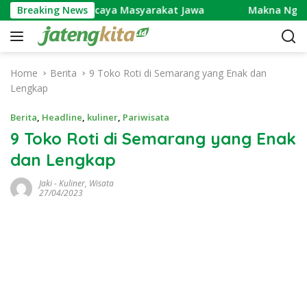
S
ipercaya Masyarakat Jawa
Breaking News
Makna Ngundhuh Mantu: Si
k
i
p
t
Home
Berita
9 Toko Roti di Semarang yang Enak dan
o
Lengkap
c
o
Berita
,
Headline
,
kuliner
,
Pariwisata
n
9 Toko Roti di Semarang yang Enak
t
dan Lengkap
e
n
Jaki
-
Kuliner
,
Wisata
t
27/04/2023