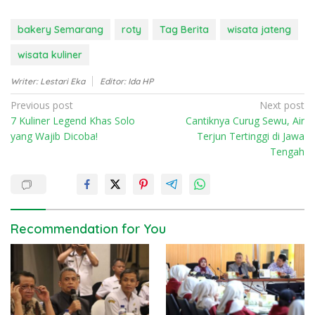
bakery Semarang
roty
Tag Berita
wisata jateng
wisata kuliner
Writer: Lestari Eka
Editor: Ida HP
P
Previous post
Next post
7 Kuliner Legend Khas Solo
Cantiknya Curug Sewu, Air
o
yang Wajib Dicoba!
Terjun Tertinggi di Jawa
s
Tengah
t
n
a
v
Recommendation for You
i
g
a
t