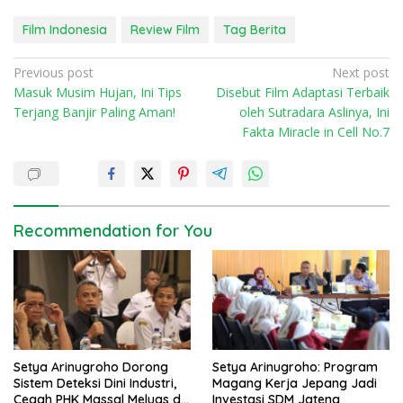
Film Indonesia
Review Film
Tag Berita
P
Previous post
Next post
Masuk Musim Hujan, Ini Tips
Disebut Film Adaptasi Terbaik
o
Terjang Banjir Paling Aman!
oleh Sutradara Aslinya, Ini
s
Fakta Miracle in Cell No.7
t
n
a
v
Recommendation for You
i
g
a
t
i
Setya Arinugroho Dorong
Setya Arinugroho: Program
o
Sistem Deteksi Dini Industri,
Magang Kerja Jepang Jadi
n
Cegah PHK Massal Meluas di
Investasi SDM Jateng