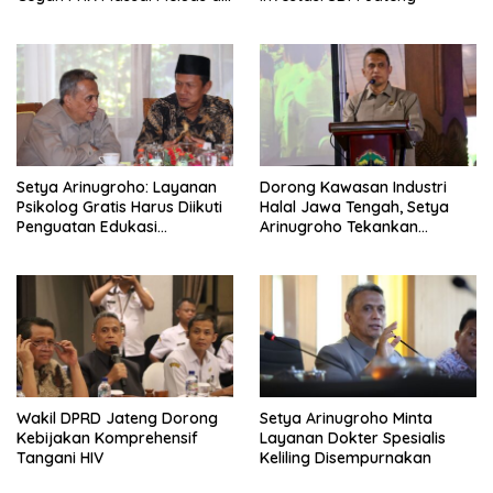
Jawa Tengah
Setya Arinugroho: Layanan
Dorong Kawasan Industri
Psikolog Gratis Harus Diikuti
Halal Jawa Tengah, Setya
Penguatan Edukasi
Arinugroho Tekankan
Kesehatan Mental
Pemerataan UMKM
Wakil DPRD Jateng Dorong
Setya Arinugroho Minta
Kebijakan Komprehensif
Layanan Dokter Spesialis
Tangani HIV
Keliling Disempurnakan