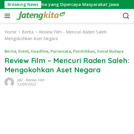
S
ga Wijayakusuma yang Dipercaya Masyarakat Jawa
Breaking News
Ma
k
i
p
t
Home
Berita
Review Film - Mencuri Raden Saleh:
o
Mengokohkan Aset Negara
c
o
Berita
,
Event
,
Headline
,
Pariwisata
,
Pendidikan
,
Sosial Budaya
n
Review Film – Mencuri Raden Saleh:
t
Mengokohkan Aset Negara
e
n
Jaki
-
Review Film
t
12/09/2022