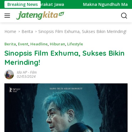
S
percaya Masyarakat Jawa
Breaking News
Makna Ngundhuh Mantu: Sim
k
i
p
t
Home
Berita
Sinopsis Film Exhuma, Sukses Bikin Merinding!
o
c
Berita
,
Event
,
Headline
,
Hiburan
,
Lifestyle
o
Sinopsis Film Exhuma, Sukses Bikin
n
Merinding!
t
e
Ida HP
-
Film
n
02/03/2024
t