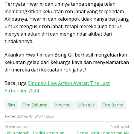
Ternyata Hwarim dan timnya tanpa sengaja telah
membangkitkan kekuatan roh jahat yang terpendam.
Akibatnya, Hwarim dan kelompok tidak hanya berjuang
untuk mengusir roh jahat, tetapi mereka juga harus
menyelamatkan diri dan menghindar akibat dari
tindakannya.
Akankah HwaRim dan Bong Gil berhasil mengeluarkan
kekuatan gelap dari keluarga kaya dan menyelamatkan
diri mereka dari kekuatan roh jahat?
Baca Juga
Sinopsis Live Action Avatar: The Last
Airbender 2024
film
Film Exhuma
hiburan
Lifestyle
Tag Berita
Writer: Zulma Amalia Firdaus
P
Previous post
Next post
Lebih Meriah, Tradisi Keseruan
Serba Serbi Kondangan Ala