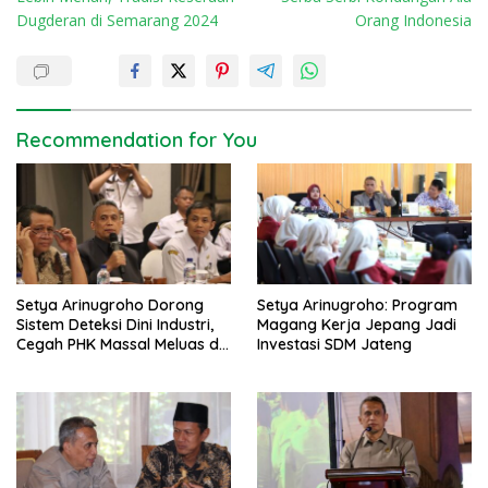
o
Dugderan di Semarang 2024
Orang Indonesia
s
t
n
a
Recommendation for You
v
i
g
a
t
Setya Arinugroho Dorong
Setya Arinugroho: Program
i
Sistem Deteksi Dini Industri,
Magang Kerja Jepang Jadi
o
Cegah PHK Massal Meluas di
Investasi SDM Jateng
Jawa Tengah
n