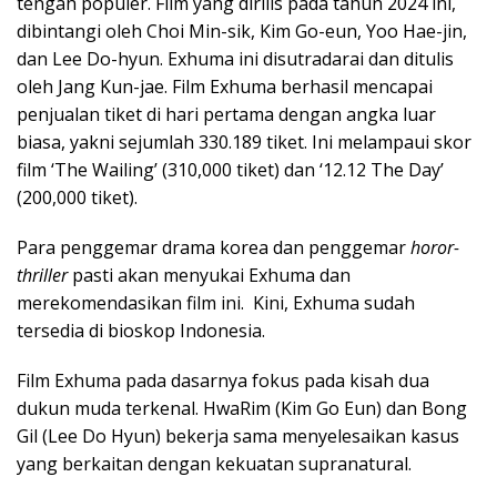
tengah populer. Film yang dirilis pada tahun 2024 ini,
dibintangi oleh Choi Min-sik, Kim Go-eun, Yoo Hae-jin,
dan Lee Do-hyun. Exhuma ini disutradarai dan ditulis
oleh Jang Kun-jae. Film
Exhuma berhasil mencapai
penjualan tiket di hari pertama dengan angka luar
biasa, yakni sejumlah 330.189 tiket. Ini melampaui skor
film ‘The Wailing’ (310,000 tiket) dan ‘12.12 The Day’
(200,000 tiket).
Para penggemar drama korea dan penggemar
horor-
thriller
pasti akan menyukai Exhuma dan
merekomendasikan film ini. Kini, Exhuma sudah
tersedia di bioskop Indonesia.
Film Exhuma pada dasarnya fokus pada kisah dua
dukun muda terkenal. HwaRim (Kim Go Eun) dan Bong
Gil (Lee Do Hyun) bekerja sama menyelesaikan kasus
yang berkaitan dengan kekuatan supranatural.