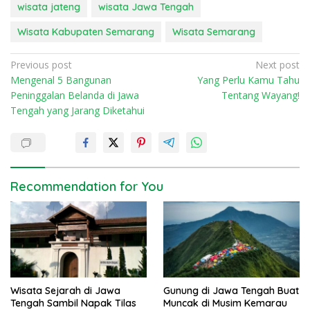
wisata jateng
wisata Jawa Tengah
Wisata Kabupaten Semarang
Wisata Semarang
P
Previous post
Next post
Mengenal 5 Bangunan
Yang Perlu Kamu Tahu
o
Peninggalan Belanda di Jawa
Tentang Wayang!
s
Tengah yang Jarang Diketahui
t
n
a
v
Recommendation for You
i
g
a
t
i
Wisata Sejarah di Jawa
Gunung di Jawa Tengah Buat
o
Tengah Sambil Napak Tilas
Muncak di Musim Kemarau