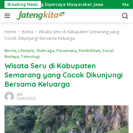
S
akusuma yang Dipercaya Masyarakat Jawa
Breaking News
Makna Ngun
k
i
p
t
Home
Berita
Wisata Seru di Kabupaten Semarang yang
o
Cocok Dikunjungi Bersama Keluarga
c
o
Berita
,
Lifestyle
,
Olahraga
,
Pariwisata
,
Pendidikan
,
Sosial
n
Budaya
,
Teknologi
t
Wisata Seru di Kabupaten
e
Semarang yang Cocok Dikunjungi
n
t
Bersama Keluarga
Jaki
03/02/2022