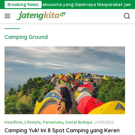
S
Mitos Bunga Wijayakusuma yang Dipercaya Masyarakat Jawa
Breaking News
k
i
p
t
o
Camping Ground
c
o
n
t
e
n
t
Headline
,
Lifestyle
,
Pariwisata
,
Sosial Budaya
25/05/2022
Camping Yuk! Ini 8 Spot Camping yang Keren