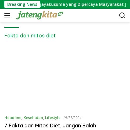
S
Mitos Bunga Wijayakusuma yang Dipercaya Masyarakat Ja
Breaking News
k
i
p
t
o
Fakta dan mitos diet
c
o
n
t
e
n
t
Headline
,
Kesehatan
,
Lifestyle
19/11/2024
7 Fakta dan Mitos Diet, Jangan Salah