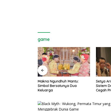
game
dhuh Mantu:
Setya Arinugroho Dorong
Berdaya
atunya Dua
Sistem Deteksi Dini Industri,
Sururul 
Cegah PHK Massal Meluas di
Budidaya
Jawa Tengah
Ekonomi