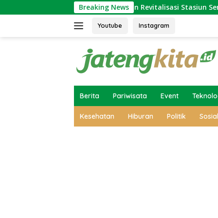
Skip
Keluarga
Ini Alasan Revitalisasi Stasiun Semarang Ta
Breaking News
to
content
Youtube
Instagram
Berita
Pariwisata
Event
Teknolo
Kesehatan
Hiburan
Politik
Sosia