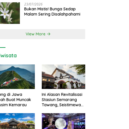
23/07/2026
Bukan Mistis! Bunga Sedap
Malam Sering Disalahpahami
View More
iwisata
ung di Jawa
Ini Alasan Revitalisasi
gah Buat Muncak
Stasiun Semarang
Musim Kemarau
Tawang, Seistimewa
Apa?