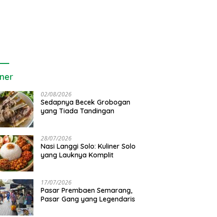
iner
02/08/2026
Sedapnya Becek Grobogan
yang Tiada Tandingan
28/07/2026
Nasi Langgi Solo: Kuliner Solo
yang Lauknya Komplit
a Arinugroho: Program
5 Fakta Mengejutkan di Balik
4
ng Kerja Jepang Jadi
Proklamasi Kemerdekaan
S
tasi SDM Jateng
Indonesia
17/07/2026
Pasar Prembaen Semarang,
Pasar Gang yang Legendaris