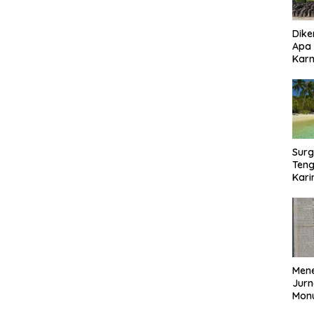
Dike
Apa
Kar
Bor
Surg
Teng
Kar
Biki
Mene
Jurn
Mon
Nasi