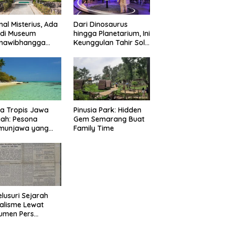
nal Misterius, Ada
Dari Dinosaurus
 di Museum
hingga Planetarium, Ini
mawibhangga
Keunggulan Tahir Solo
obudur?
Museum
a Tropis Jawa
Pinusia Park: Hidden
ah: Pesona
Gem Semarang Buat
imunjawa yang
Family Time
n Rindu
lusuri Sejarah
alisme Lewat
umen Pers
onal Surakarta