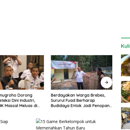
Kul
kan Warga Brebes,
Sejarah Kawasan Candi Baru
Sety
Fuad Berharap
Semarang di Era Kolonial
Maga
 Entok Jadi Penopang
Inves
 Desa