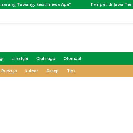
wang, Seistimewa Apa?
Tempat di Jawa Tengah Ini Puny
gi
Lifestyle
Olahraga
Otomotif
l Budaya
kuliner
Resep
Tips