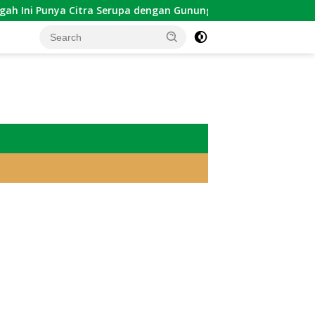
a Citra Serupa dengan Gunung Kawi
Sekadar Tradisi: W