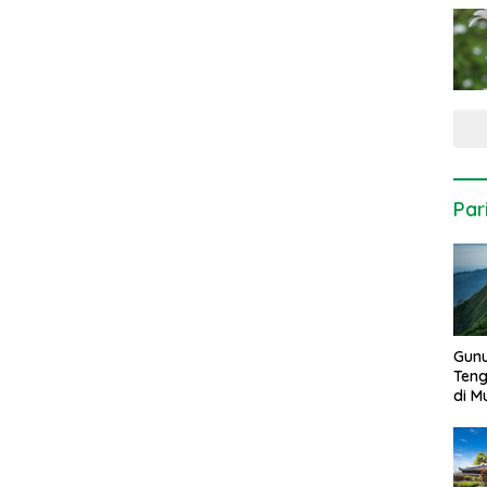
Par
Gun
Ten
di 