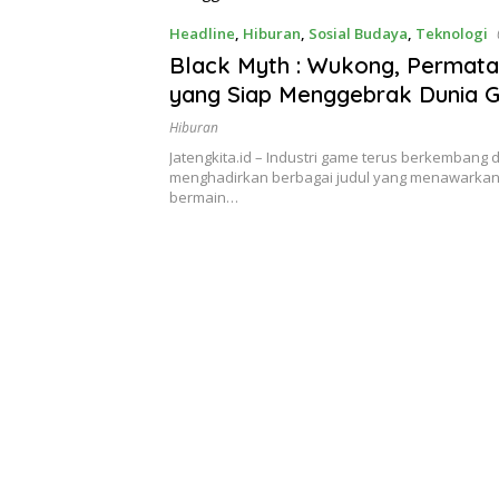
Headline
,
Hiburan
,
Sosial Budaya
,
Teknologi
Black Myth : Wukong, Permata
yang Siap Menggebrak Dunia 
Hiburan
Jatengkita.id – Industri game terus berkembang 
menghadirkan berbagai judul yang menawarka
bermain…