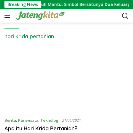
S
Breaking News
Makna Ngundhuh Mantu: Simbol Bersatunya Dua Keluarga
k
i
p
t
o
hari krida pertanian
c
o
n
t
e
n
t
Berita
,
Pariwisata
,
Teknologi
21/06/2021
Apa itu Hari Krida Pertanian?