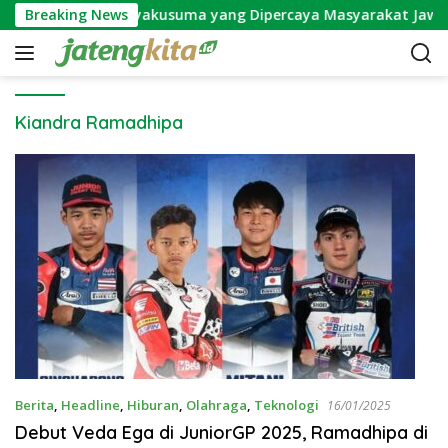
S
Mitos Bunga Wijayakusuma yang Dipercaya Masyarakat Jawa
Breaking News
k
i
p
t
o
Kiandra Ramadhipa
c
o
n
t
e
n
t
Berita
,
Headline
,
Hiburan
,
Olahraga
,
Teknologi
16/01/2025
Debut Veda Ega di JuniorGP 2025, Ramadhipa di