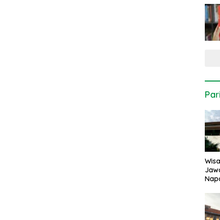
Par
Wisa
Jaw
Napa
Per