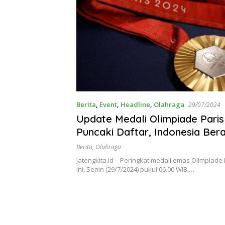
Berita
,
Event
,
Headline
,
Olahraga
29/07/2024
Update Medali Olimpiade Paris
Puncaki Daftar, Indonesia Ber
Berita
,
Olahraga
Jatengkita.id – Peringkat medali emas Olimpiade 
ini, Senin (29/7/2024) pukul 06.00 WIB,…