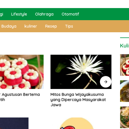
gi
Lifestyle
Olahraga
Otomotif
l Budaya
kuliner
Resep
Tips
Kul
unga Wijayakusuma
4 Rekomendasi Toko Batik di
Meng
percaya Masyarakat
Semarang yang Variatif
Ngro