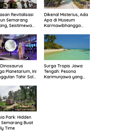
lasan Revitalisasi
Dikenal Misterius, Ada
iun Semarang
Apa di Museum
ng, Seistimewa
Karmawibhangga
?
Borobudur?
 Dinosaurus
Surga Tropis Jawa
ga Planetarium, Ini
Tengah: Pesona
ggulan Tahir Solo
Karimunjawa yang
eum
Bikin Rindu
sia Park: Hidden
 Semarang Buat
ly Time