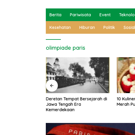
Berita
Pariwisata
Event
Teknolo
Kesehatan
Hiburan
Politik
Sosia
olimpiade paris
pat Bersejarah di
10 Kuliner Agustusan Bertema
Mitos B
h Era
Merah Putih
yang Di
an
Jawa