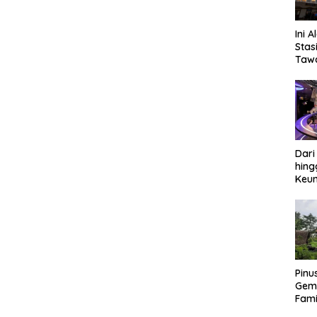
Ini A
Stas
Tawa
Apa
Dari
hing
Keun
Mus
Pinu
Gem
Fami