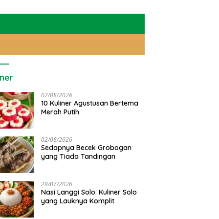
iner
07/08/2026
10 Kuliner Agustusan Bertema
Merah Putih
02/08/2026
Sedapnya Becek Grobogan
yang Tiada Tandingan
upas Sejarah Stasiun
Makna Ngundhuh Mantu:
W
mbo Grobogan
Simbol Bersatunya Dua
T
Keluarga
P
28/07/2026
Nasi Langgi Solo: Kuliner Solo
yang Lauknya Komplit