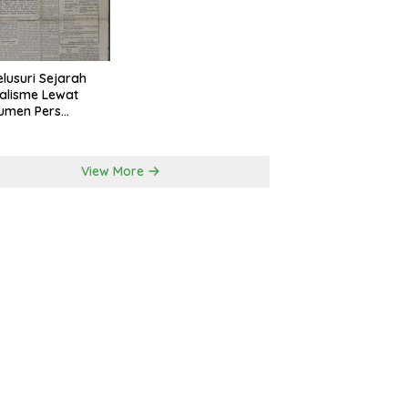
lusuri Sejarah
alisme Lewat
umen Pers
onal Surakarta
View More