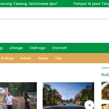
ang, Seistimewa Apa?
Tempat di Jawa Tengah Ini Punya
gi
Lifestyle
Olahraga
Otomotif
l Budaya
kuliner
Resep
Tips
Kul