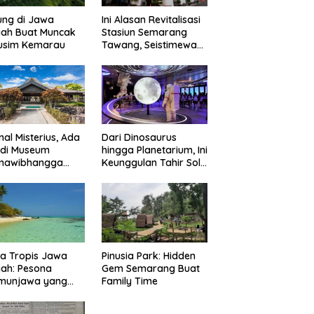
ung di Jawa
Ini Alasan Revitalisasi
gah Buat Muncak
Stasiun Semarang
Musim Kemarau
Tawang, Seistimewa
Apa?
nal Misterius, Ada
Dari Dinosaurus
 di Museum
hingga Planetarium, Ini
mawibhangga
Keunggulan Tahir Solo
obudur?
Museum
a Tropis Jawa
Pinusia Park: Hidden
ah: Pesona
Gem Semarang Buat
imunjawa yang
Family Time
n Rindu