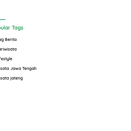
ular Tags
ag Berita
ariwisata
festyle
isata Jawa Tengah
isata jateng