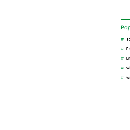
Pop
T
P
Li
w
w