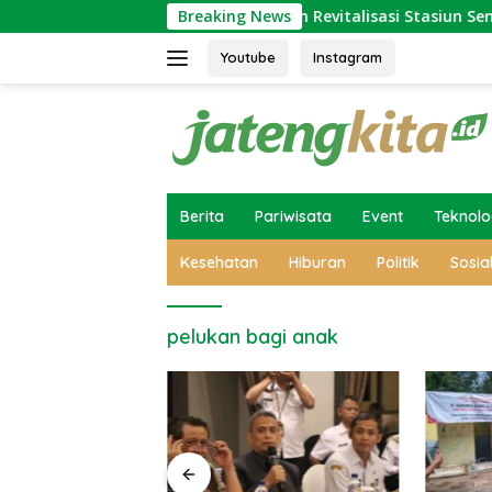
Skip
Keluarga
Ini Alasan Revitalisasi Stasiun Semarang Taw
Breaking News
to
content
Youtube
Instagram
Berita
Pariwisata
Event
Teknolo
Kesehatan
Hiburan
Politik
Sosia
pelukan bagi anak