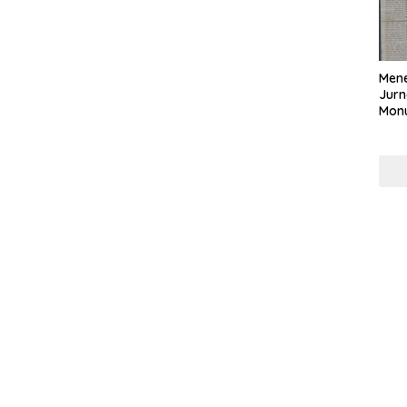
Mene
Jurn
Mon
Nasi