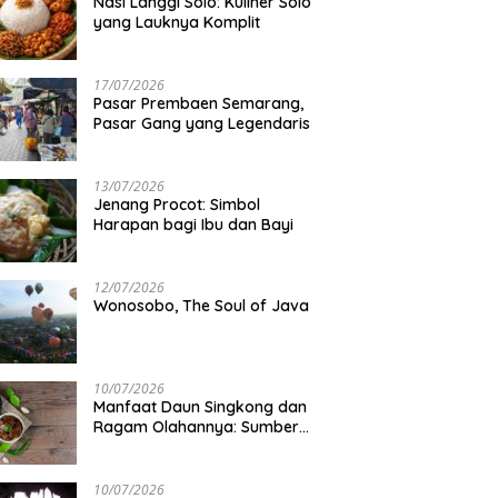
Nasi Langgi Solo: Kuliner Solo
yang Lauknya Komplit
ta Mengejutkan di Balik
Gunung di Jawa Tengah Buat
M
lamasi Kemerdekaan
Muncak di Musim Kemarau
N
esia
17/07/2026
Pasar Prembaen Semarang,
Pasar Gang yang Legendaris
13/07/2026
Jenang Procot: Simbol
Harapan bagi Ibu dan Bayi
12/07/2026
Wonosobo, The Soul of Java
10/07/2026
Manfaat Daun Singkong dan
Ragam Olahannya: Sumber
Gizi Lokal
10/07/2026