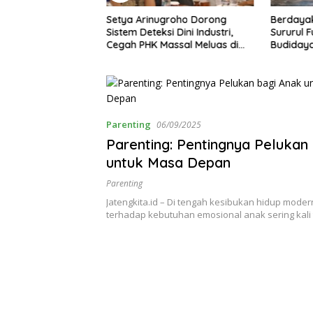
groho Dorong
Berdayakan Warga Brebes,
Sejarah
i Dini Industri,
Sururul Fuad Berharap
Semarang
assal Meluas di
Budidaya Entok Jadi Penopang
h
Ekonomi Desa
Parenting
06/09/2025
Parenting: Pentingnya Pelukan
untuk Masa Depan
Parenting
Jatengkita.id – Di tengah kesibukan hidup moder
terhadap kebutuhan emosional anak sering kali