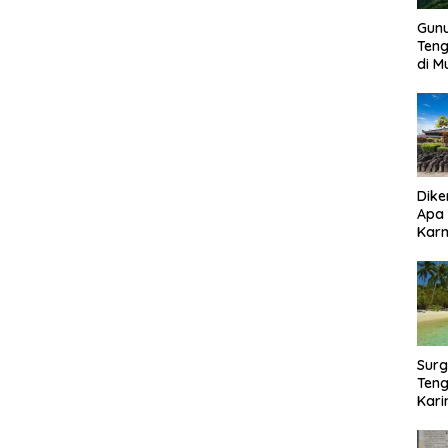
Gun
Ten
di 
Dike
Apa
Kar
Bor
Surg
Teng
Kar
Biki