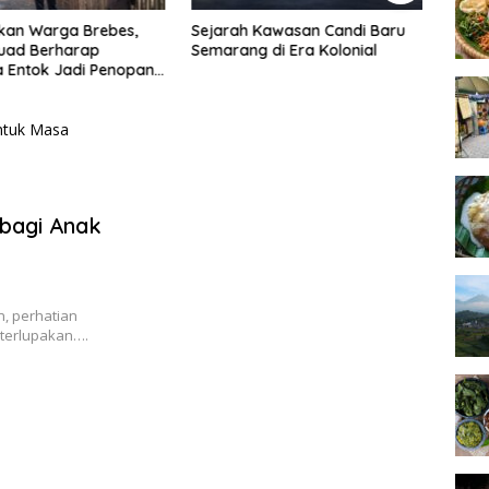
 Kawasan Candi Baru
Setya Arinugroho: Program
5 Fak
 di Era Kolonial
Magang Kerja Jepang Jadi
Prok
Investasi SDM Jateng
Indon
 bagi Anak
n, perhatian
 terlupakan….