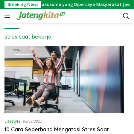
S
Mitos Bunga Wijayakusuma yang Dipercaya Masyarakat Jawa
Breaking News
k
i
p
t
o
stres saat bekerja
c
o
n
t
e
n
t
Lifestyle
08/09/2025
10 Cara Sederhana Mengatasi Stres Saat