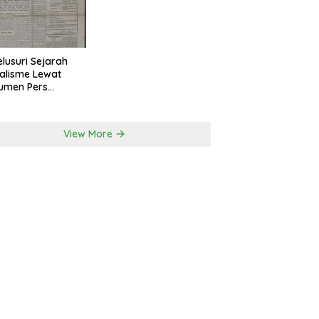
lusuri Sejarah
alisme Lewat
umen Pers
onal Surakarta
View More