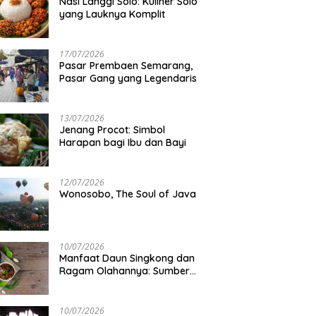
Nasi Langgi Solo: Kuliner Solo
yang Lauknya Komplit
ta Mengejutkan di Balik
Gunung di Jawa Tengah Buat
M
lamasi Kemerdekaan
Muncak di Musim Kemarau
N
esia
17/07/2026
Pasar Prembaen Semarang,
Pasar Gang yang Legendaris
13/07/2026
Jenang Procot: Simbol
Harapan bagi Ibu dan Bayi
12/07/2026
Wonosobo, The Soul of Java
10/07/2026
Manfaat Daun Singkong dan
Ragam Olahannya: Sumber
Gizi Lokal
10/07/2026