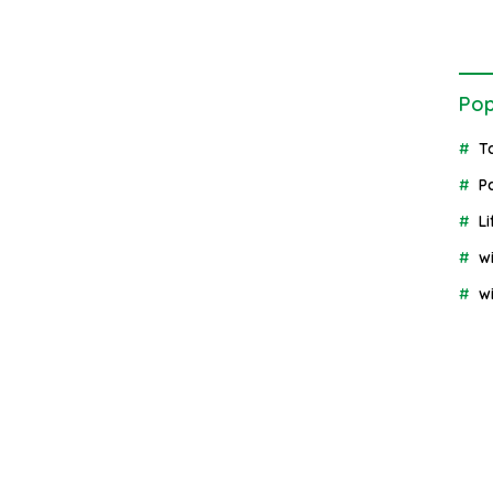
Pop
T
P
Li
w
w