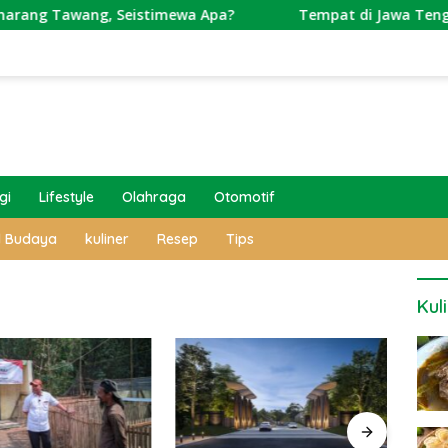
ang, Seistimewa Apa?
Tempat di Jawa Tengah Ini Punya
gi
Lifestyle
Olahraga
Otomotif
l Budaya
kuliner
Resep
Tips
Kul