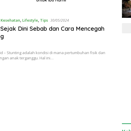
,
Kesehatan
,
Lifestyle
,
Tips
30/05/2024
 Sejak Dini Sebab dan Cara Mencegah
ng
.id – Stunting adalah kondisi di mana pertumbuhan fisik dan
gan anak terganggu. Hal ini…