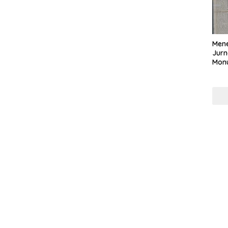
Mene
Jurn
Mon
Nasi