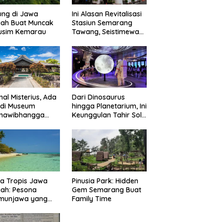
ung di Jawa
Ini Alasan Revitalisasi
gah Buat Muncak
Stasiun Semarang
Musim Kemarau
Tawang, Seistimewa
Apa?
nal Misterius, Ada
Dari Dinosaurus
 di Museum
hingga Planetarium, Ini
mawibhangga
Keunggulan Tahir Solo
obudur?
Museum
a Tropis Jawa
Pinusia Park: Hidden
ah: Pesona
Gem Semarang Buat
imunjawa yang
Family Time
n Rindu