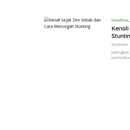
Headline
Kenali
Stunti
Kesehatan
Jatengkita
perkemban