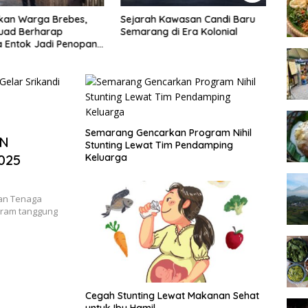
 Kawasan Candi Baru
Setya Arinugroho: Program
5 Fak
 di Era Kolonial
Magang Kerja Jepang Jadi
Prok
Investasi SDM Jateng
Indon
Semarang Gencarkan Program Nihil
LN
Stunting Lewat Tim Pendamping
2025
Keluarga
aan Tenaga
ogram tanggung
Cegah Stunting Lewat Makanan Sehat
untuk Ibu Hamil