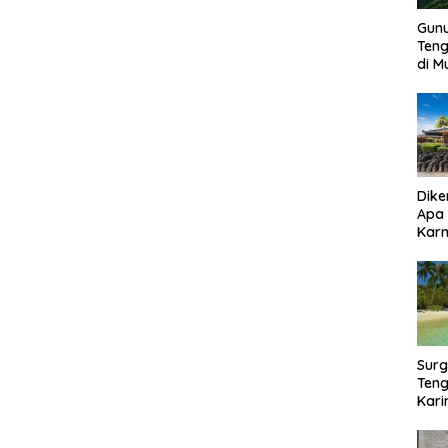
Gun
Ten
di 
Dike
Apa
Kar
Bor
Surg
Teng
Kar
Biki