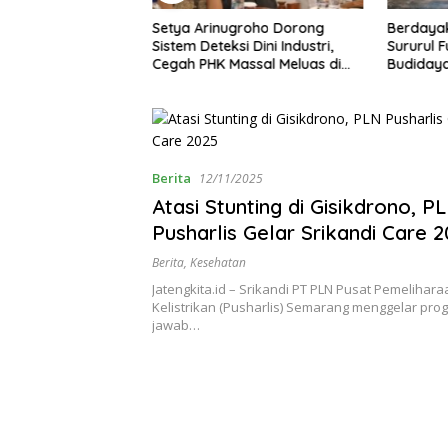
groho Dorong
Berdayakan Warga Brebes,
Sejarah
i Dini Industri,
Sururul Fuad Berharap
Semarang
assal Meluas di
Budidaya Entok Jadi Penopang
h
Ekonomi Desa
Berita
12/11/2025
Atasi Stunting di Gisikdrono, P
Pusharlis Gelar Srikandi Care 
Berita
,
Kesehatan
Jatengkita.id – Srikandi PT PLN Pusat Pemelihar
Kelistrikan (Pusharlis) Semarang menggelar pr
jawab…