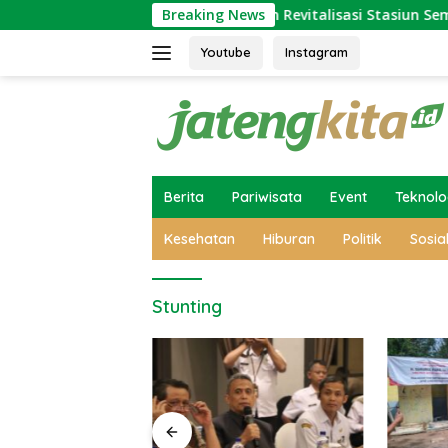
Skip
eluarga
Ini Alasan Revitalisasi Stasiun Semarang Taw
Breaking News
to
content
Youtube
Instagram
Berita
Pariwisata
Event
Teknolo
Kesehatan
Hiburan
Politik
Sosia
Stunting