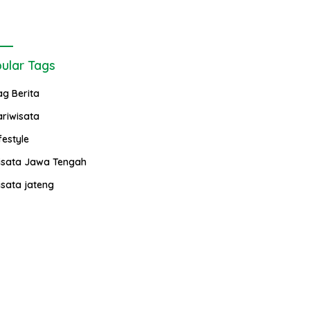
ular Tags
ag Berita
ariwisata
festyle
isata Jawa Tengah
isata jateng