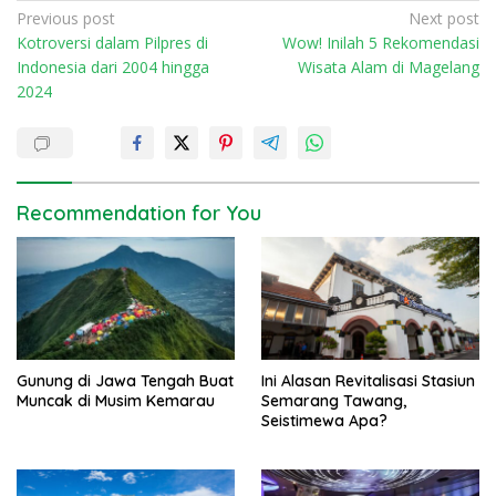
P
Previous post
Next post
Kotroversi dalam Pilpres di
Wow! Inilah 5 Rekomendasi
o
Indonesia dari 2004 hingga
Wisata Alam di Magelang
s
2024
t
n
a
v
Recommendation for You
i
g
a
t
i
Gunung di Jawa Tengah Buat
Ini Alasan Revitalisasi Stasiun
o
Muncak di Musim Kemarau
Semarang Tawang,
n
Seistimewa Apa?