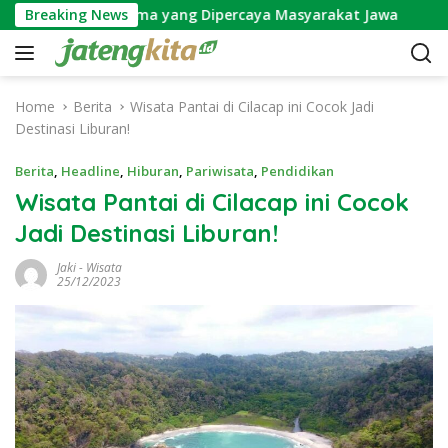
S
 Wijayakusuma yang Dipercaya Masyarakat Jawa
Breaking News
Makn
k
i
p
t
Home
Berita
Wisata Pantai di Cilacap ini Cocok Jadi
o
Destinasi Liburan!
c
o
Berita
,
Headline
,
Hiburan
,
Pariwisata
,
Pendidikan
n
Wisata Pantai di Cilacap ini Cocok
t
Jadi Destinasi Liburan!
e
n
Jaki
-
Wisata
t
25/12/2023