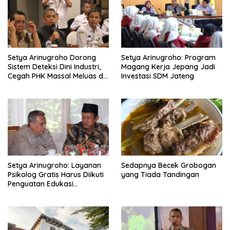
g
a
t
i
Setya Arinugroho Dorong
Setya Arinugroho: Program
o
Sistem Deteksi Dini Industri,
Magang Kerja Jepang Jadi
n
Cegah PHK Massal Meluas di
Investasi SDM Jateng
Jawa Tengah
Setya Arinugroho: Layanan
Sedapnya Becek Grobogan
Psikolog Gratis Harus Diikuti
yang Tiada Tandingan
Penguatan Edukasi
Kesehatan Mental