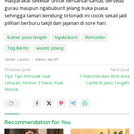
masyarakat sekedar untuk bersantai-santai, berseda
gurau maupun ngabuburit jelang buka puasa
sehingga taman bendung tirtonadi ini cocok sekali jadi
pilihan berburu takjil dan jajanan di sore hari.
kuliner jawa tengah
Ngabuburit
Ramadan
Tag Berita
wisata jateng
Writer: Lestari
Editor: Ida HP
P
Previous post
Next post
Tipe-Tipe Pemudik Saat
5 Rekomendasi Rest Area
o
Lebaran, Nomor 3 Harus Kuat
Cantik di Jawa Tengah!
s
Mental
t
n
a
v
Recommendation for You
i