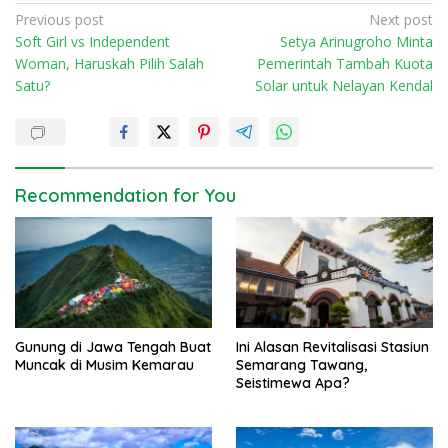
P
Previous post
Next post
Soft Girl vs Independent
Setya Arinugroho Minta
o
Woman, Haruskah Pilih Salah
Pemerintah Tambah Kuota
s
Satu?
Solar untuk Nelayan Kendal
t
n
a
v
Recommendation for You
i
g
a
t
i
Gunung di Jawa Tengah Buat
Ini Alasan Revitalisasi Stasiun
o
Muncak di Musim Kemarau
Semarang Tawang,
n
Seistimewa Apa?