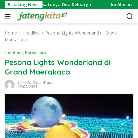
S
: Simbol Bersatunya Dua Keluarga
Breaking News
Ini Alasan Revital
k
i
p
t
Home
Headline
Pesona Lights Wonderland di Grand
o
Maerakaca
c
o
Headline
,
Pariwisata
n
Pesona Lights Wonderland di
t
Grand Maerakaca
e
n
Sahri An Nisa
-
Wisata
t
02/09/2025