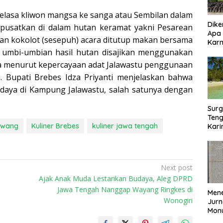
selasa kliwon mangsa ke sanga atau Sembilan dalam
Dike
pusatkan di dalam hutan keramat yakni Pesarean
Apa
an kokolot (sesepuh) acara ditutup makan bersama
Kar
umbi-umbian hasil hutan disajikan menggunakan
Bor
ena menurut kepercayaan adat Jalawastu penggunaan
i. Bupati Brebes Idza Priyanti menjelaskan bahwa
daya di Kampung Jalawastu, salah satunya dengan
Surg
Teng
awang
Kuliner Brebes
kuliner jawa tengah
Kar
Biki
Next post
Ajak Anak Muda Lestarikan Budaya, Aleg DPRD
Jawa Tengah Nanggap Wayang Ringkes di
Mene
Wonogiri
Jurn
Mon
Nasi