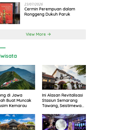
23/07/2026
Cermin Perempuan dalam
Ronggeng Dukuh Paruk
View More
iwisata
ung di Jawa
Ini Alasan Revitalisasi
gah Buat Muncak
Stasiun Semarang
Musim Kemarau
Tawang, Seistimewa
Apa?