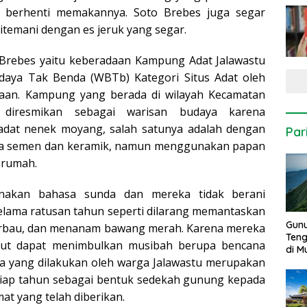
 berhenti memakannya. Soto Brebes juga segar
ditemani dengan es jeruk yang segar.
i Brebes yaitu keberadaan Kampung Adat Jalawastu
daya Tak Benda (WBTb) Kategori Situs Adat oleh
aan. Kampung yang berada di wilayah Kecamatan
 diresmikan sebagai warisan budaya karena
iadat nenek moyang, salah satunya adalah dengan
Par
a semen dan keramik, namun menggunakan papan
 rumah.
nakan bahasa sunda dan mereka tidak berani
 selama ratusan tahun seperti dilarang memantaskan
Gun
erbau, dan menanam bawang merah. Karena mereka
Ten
sebut dapat menimbulkan musibah berupa bencana
di 
 yang dilakukan oleh warga Jalawastu merupakan
tiap tahun sebagai bentuk sedekah gunung kepada
t yang telah diberikan.