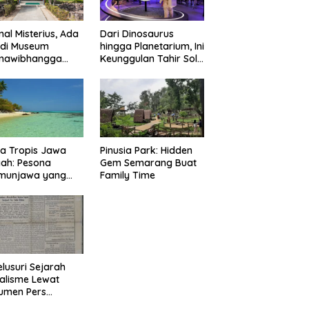
nal Misterius, Ada
Dari Dinosaurus
 di Museum
hingga Planetarium, Ini
mawibhangga
Keunggulan Tahir Solo
obudur?
Museum
Pinusia Park: Hidden
a Tropis Jawa
Gem Semarang Buat
ah: Pesona
Family Time
imunjawa yang
n Rindu
lusuri Sejarah
alisme Lewat
umen Pers
onal Surakarta