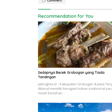
Comment
Recommendation for You
Sedapnya Becek Grobogan yang Tiada
Tandingan
Jatengkita.id – Kabupaten Grobogan di Jawa Ten
dikenal memiliki beragam kuliner tradisional yan
masih bertahan…