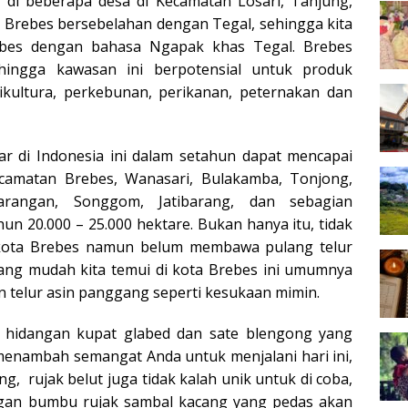
 di beberapa desa di Kecamatan Losari, Tanjung,
 Brebes bersebelahan dengan Tegal, sehingga kita
bes dengan bahasa Ngapak khas Tegal. Brebes
ehingga kawasan ini berpotensial untuk produk
tikultura, perkebunan, perikanan, peternakan dan
r di Indonesia ini dalam setahun dapat mencapai
ecamatan Brebes, Wanasari, Bulakamba, Tonjong,
arangan, Songgom, Jatibarang, dan sebagian
un 20.000 – 25.000 hektare. Bukan hanya itu, tidak
 kota Brebes namun belum membawa pulang telur
 yang mudah kita temui di kota Brebes ini umumnya
n telur asin panggang seperti kesukaan mimin.
i hidangan kupat glabed dan sate blengong yang
menambah semangat Anda untuk menjalani hari ini,
, rujak belut juga tidak kalah unik untuk di coba,
ngan bumbu rujak sambal kacang yang pedas akan