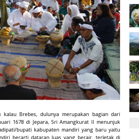
lau Brebes, dulunya merupakan bagian dari
ari 1678 di Jepara, Sri Amangkurat II menunjuk
adipati/bupati kabupaten mandiri yang baru yaitu
ri berarti dataran luas yang berair, terletak di