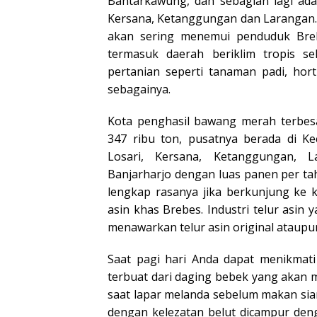
Bantarkawung, dan sebagian lagi ada
Kersana, Ketanggungan dan Larangan.
akan sering menemui penduduk Bre
termasuk daerah beriklim tropis s
pertanian seperti tanaman padi, hor
sebagainya.
Kota penghasil bawang merah terbesa
347 ribu ton, pusatnya berada di K
Losari, Kersana, Ketanggungan, L
Banjarharjo dengan luas panen per tah
lengkap rasanya jika berkunjung ke
asin khas Brebes. Industri telur asin
menawarkan telur asin original ataupu
Saat pagi hari Anda dapat menikmat
terbuat dari daging bebek yang akan 
saat lapar melanda sebelum makan siang
dengan kelezatan belut dicampur de