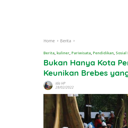
Home
Berita
Berita
,
kuliner
,
Pariwisata
,
Pendidikan
,
Sosial
Bukan Hanya Kota Pen
Keunikan Brebes yang
Ida HP
28/02/2022