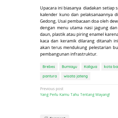
Upacara ini biasanya diadakan setiap 
kalender kuno dan pelaksanaannya di
Gedong, Usai pembacaan doa oleh dew
dengan menu utama nasi jagung dan 
daun, plastik atau piring enamel kar
kaca dan keramik dilarang ditanah in
akan terus mendukung pelestarian bu
pembangunan infrastruktur.
Brebes
Bumiayu
Kaligua
kota b
pantura
wisata jateng
Post
Previous post
Yang Perlu Kamu Tahu Tentang Wayang!
navigation