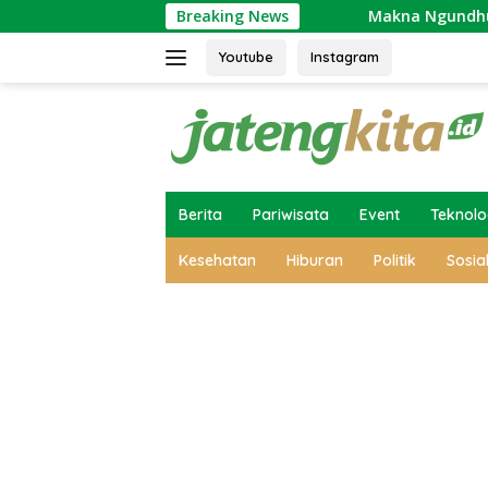
Skip
aya Masyarakat Jawa
Breaking News
Makna Ngundhuh Mantu: Simbol 
to
content
Youtube
Instagram
Berita
Pariwisata
Event
Teknolo
Kesehatan
Hiburan
Politik
Sosia