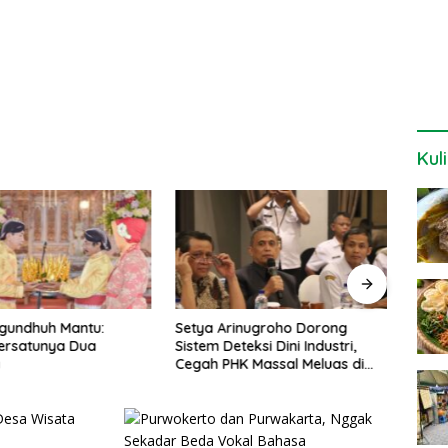
Kul
gundhuh Mantu:
Setya Arinugroho Dorong
Berd
ersatunya Dua
Sistem Deteksi Dini Industri,
Surur
a
Cegah PHK Massal Meluas di
Budi
Jawa Tengah
Ekon