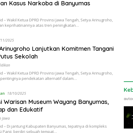
kan Kasus Narkoba di Banyumas
.id – Wakil Ketua DPRD Provinsi Jawa Tengah, Setya Arinugroho,
n keprihatinannya atas tren peningkatan…
/11/2025
Arinugroho Lanjutkan Komitmen Tangani
utus Sekolah
idikan
.id – Wakil Ketua DPRD Provinsi Jawa Tengah, Setya Arinugroho,
 pentingnya pendekatan alternatif dalam…
Ke
an
18/10/2025
auto
si Warisan Museum Wayang Banyumas,
p dan Edukatif
n Jawa
.id – Di jantung Kabupaten Banyumas, tepatnya di kompleks
 Panji, berdiri sebuah tempat…