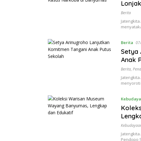
Lonja
Berita
Jatengkita
menyataka
Berita
07
Setya 
Anak P
Berita
,
Pend
Jatengkita
menyoroti
Kebudaya
Kolek
Lengka
Kebudayaa
Jatengkita
Pendopo Si