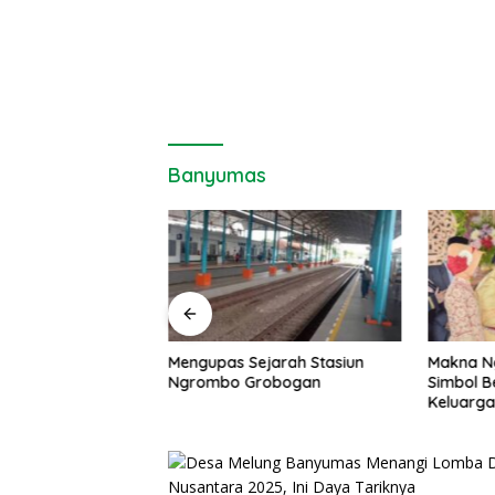
Banyumas
si Toko Batik di
Mengupas Sejarah Stasiun
Makna N
ng Variatif
Ngrombo Grobogan
Simbol B
Keluarg