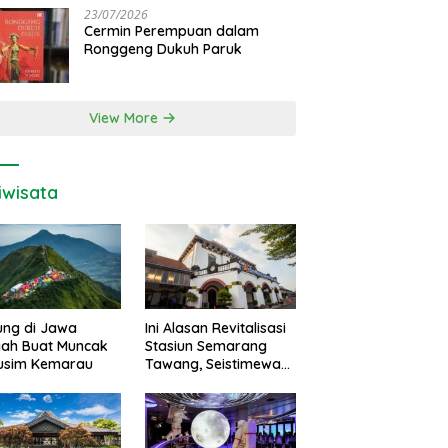
23/07/2026
Cermin Perempuan dalam
Ronggeng Dukuh Paruk
View More
iwisata
ung di Jawa
Ini Alasan Revitalisasi
gah Buat Muncak
Stasiun Semarang
Musim Kemarau
Tawang, Seistimewa
Apa?