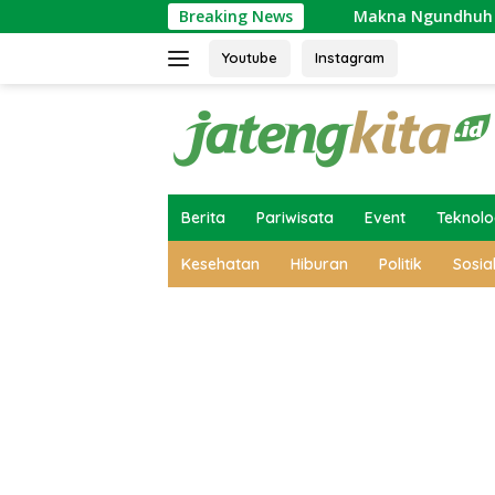
Skip
rcaya Masyarakat Jawa
Breaking News
Makna Ngundhuh Mantu: Simbo
to
content
Youtube
Instagram
Berita
Pariwisata
Event
Teknolo
Kesehatan
Hiburan
Politik
Sosia