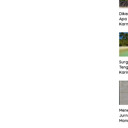
Dike
Apa
Kar
Bor
Surg
Teng
Kar
Biki
Mene
Jurn
Mon
Nasi