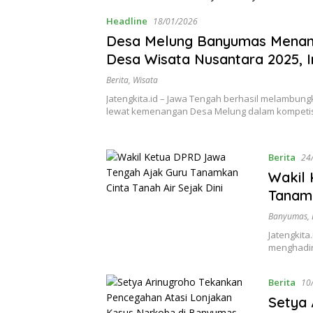
Headline
18/01/2026
Desa Melung Banyumas Menan
Desa Wisata Nusantara 2025, I
Tariknya
Berita
,
Wisata
Jatengkita.id – Jawa Tengah berhasil melambu
lewat kemenangan Desa Melung dalam kompeti
Berita
24
Wakil
Tanamk
Banyumas
,
Jatengkita
menghadi
Berita
10
Setya 