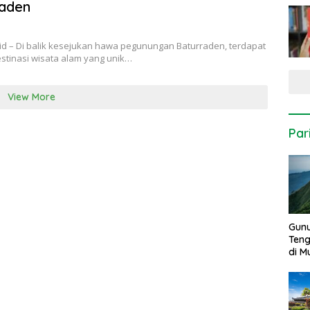
raden
.id – Di balik kesejukan hawa pegunungan Baturraden, terdapat
stinasi wisata alam yang unik…
View More
Par
Gun
Ten
di 