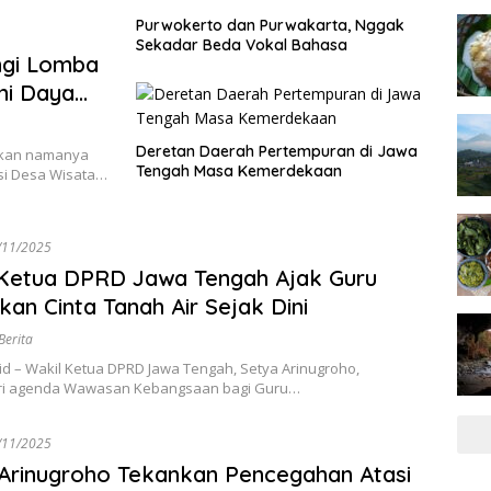
Purwokerto dan Purwakarta, Nggak
Sekadar Beda Vokal Bahasa
gi Lomba
ni Daya
Deretan Daerah Pertempuran di Jawa
ngkan namanya
Tengah Masa Kemerdekaan
si Desa Wisata…
/11/2025
 Ketua DPRD Jawa Tengah Ajak Guru
an Cinta Tanah Air Sejak Dini
Berita
.id – Wakil Ketua DPRD Jawa Tengah, Setya Arinugroho,
ri agenda Wawasan Kebangsaan bagi Guru…
/11/2025
Arinugroho Tekankan Pencegahan Atasi