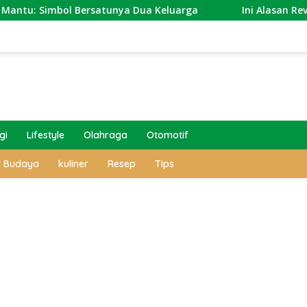
l Bersatunya Dua Keluarga
Ini Alasan Revitalisasi S
gi
Lifestyle
Olahraga
Otomotif
l Budaya
kuliner
Resep
Tips