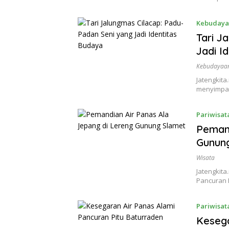
Kebudaya
Tari J
Jadi I
Kebudayaa
Jatengkita.
menyimpan
Pariwisat
Pemand
Gunun
Wisata
Jatengkita
Pancuran 
Pariwisat
Kesega