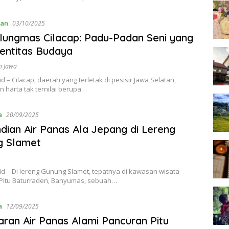
an
03/10/2025
alungmas Cilacap: Padu-Padan Seni yang
dentitas Budaya
n Jawa
id – Cilacap, daerah yang terletak di pesisir Jawa Selatan,
 harta tak ternilai berupa…
a
20/09/2025
ian Air Panas Ala Jepang di Lereng
g Slamet
.id – Di lereng Gunung Slamet, tepatnya di kawasan wisata
Pitu Baturraden, Banyumas, sebuah…
a
12/09/2025
ran Air Panas Alami Pancuran Pitu