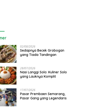
iner
02/08/2026
Sedapnya Becek Grobogan
yang Tiada Tandingan
28/07/2026
Nasi Langgi Solo: Kuliner Solo
yang Lauknya Komplit
ayakan Warga Brebes,
Sejarah Kawasan Candi Baru
S
ul Fuad Berharap
Semarang di Era Kolonial
M
daya Entok Jadi Penopang
I
17/07/2026
omi Desa
Pasar Prembaen Semarang,
Pasar Gang yang Legendaris