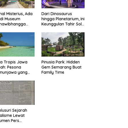
nal Misterius, Ada
Dari Dinosaurus
 di Museum
hingga Planetarium, Ini
mawibhangga
Keunggulan Tahir Solo
obudur?
Museum
a Tropis Jawa
Pinusia Park: Hidden
ah: Pesona
Gem Semarang Buat
imunjawa yang
Family Time
n Rindu
lusuri Sejarah
alisme Lewat
umen Pers
onal Surakarta