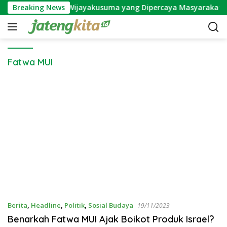
S
Breaking News
Mitos Bunga Wijayakusuma yang Dipercaya Masyarakat 
k
i
p
t
o
Fatwa MUI
c
o
n
t
e
n
t
Berita
,
Headline
,
Politik
,
Sosial Budaya
19/11/2023
Benarkah Fatwa MUI Ajak Boikot Produk Israel?