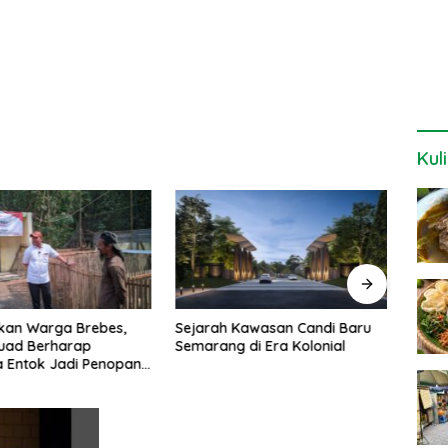
Kul
kan Warga Brebes,
Sejarah Kawasan Candi Baru
Sety
Fuad Berharap
Semarang di Era Kolonial
Maga
 Entok Jadi Penopang
Inves
 Desa