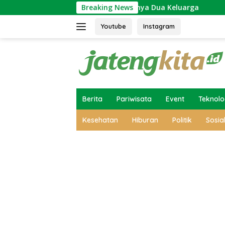
Skip
 Mantu: Simbol Bersatunya Dua Keluarga
Breaking News
Ini Alasan 
to
content
Youtube
Instagram
Berita
Pariwisata
Event
Teknolo
Kesehatan
Hiburan
Politik
Sosia