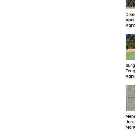
Dike
Apa
Kar
Bor
Surg
Teng
Kar
Biki
Mene
Jurn
Mon
Nasi