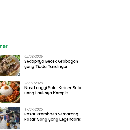
iner
02/08/2026
Sedapnya Becek Grobogan
yang Tiada Tandingan
28/07/2026
Nasi Langgi Solo: Kuliner Solo
yang Lauknya Komplit
a Arinugroho: Program
5 Fakta Mengejutkan di Balik
G
ng Kerja Jepang Jadi
Proklamasi Kemerdekaan
M
tasi SDM Jateng
Indonesia
17/07/2026
Pasar Prembaen Semarang,
Pasar Gang yang Legendaris