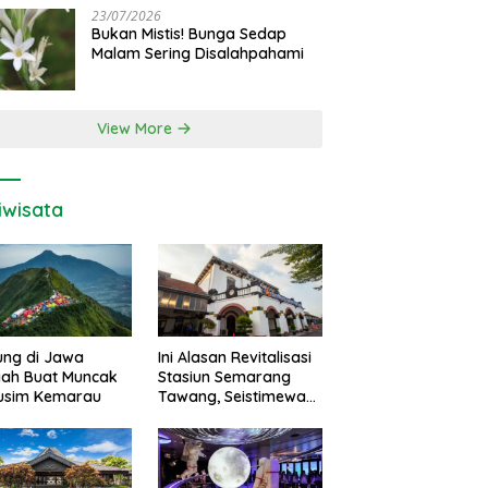
23/07/2026
Bukan Mistis! Bunga Sedap
Malam Sering Disalahpahami
View More
iwisata
ung di Jawa
Ini Alasan Revitalisasi
gah Buat Muncak
Stasiun Semarang
Musim Kemarau
Tawang, Seistimewa
Apa?