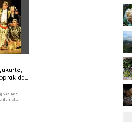
yakarta,
oprak dan
g panjang,
ifan lokal