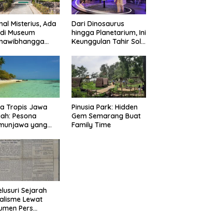
nal Misterius, Ada
Dari Dinosaurus
 di Museum
hingga Planetarium, Ini
mawibhangga
Keunggulan Tahir Solo
obudur?
Museum
a Tropis Jawa
Pinusia Park: Hidden
ah: Pesona
Gem Semarang Buat
imunjawa yang
Family Time
n Rindu
lusuri Sejarah
alisme Lewat
umen Pers
onal Surakarta