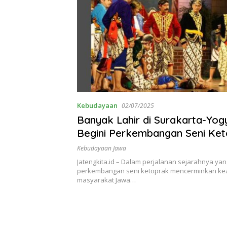
Kebudayaan
02/07/2025
Banyak Lahir di Surakarta-Yog
Begini Perkembangan Seni Ket
Tantangannya
Kebudayaan Jawa
Jatengkita.id – Dalam perjalanan sejarahnya yan
perkembangan seni ketoprak mencerminkan kear
masyarakat Jawa…