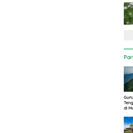
Par
Gun
Ten
di 