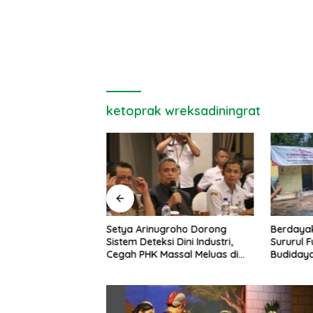
ketoprak wreksadiningrat
dhuh Mantu:
Setya Arinugroho Dorong
Berdaya
atunya Dua
Sistem Deteksi Dini Industri,
Sururul 
Cegah PHK Massal Meluas di
Budidaya
Jawa Tengah
Ekonomi