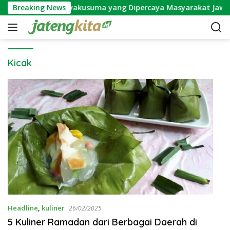
S
Mitos Bunga Wijayakusuma yang Dipercaya Masyarakat Jawa
Breaking News
k
i
p
t
o
Kicak
c
o
n
t
e
n
t
Headline
,
kuliner
26/02/2025
5 Kuliner Ramadan dari Berbagai Daerah di