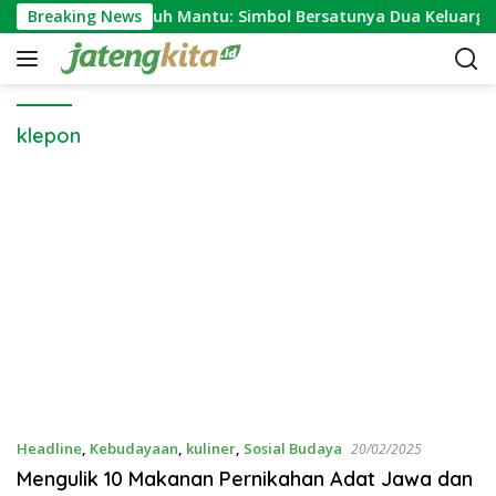
S
Breaking News
Makna Ngundhuh Mantu: Simbol Bersatunya Dua Keluarga
k
i
p
t
o
klepon
c
o
n
t
e
n
t
Headline
,
Kebudayaan
,
kuliner
,
Sosial Budaya
20/02/2025
Mengulik 10 Makanan Pernikahan Adat Jawa dan