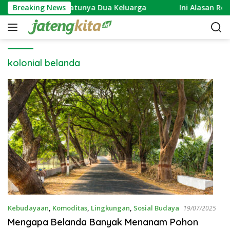
S
ntu: Simbol Bersatunya Dua Keluarga
Breaking News
Ini Alasan Rev
k
i
p
t
o
kolonial belanda
c
o
n
t
e
n
t
Kebudayaan
,
Komoditas
,
Lingkungan
,
Sosial Budaya
19/07/2025
Mengapa Belanda Banyak Menanam Pohon