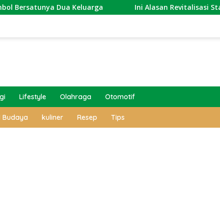
ya Dua Keluarga
Ini Alasan Revitalisasi Stasiun Sema
gi
Lifestyle
Olahraga
Otomotif
l Budaya
kuliner
Resep
Tips