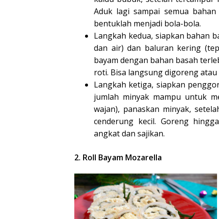
Aduk lagi sampai semua bahan t
bentuklah menjadi bola-bola.
Langkah kedua, siapkan bahan 
dan air) dan baluran kering (tep
bayam dengan bahan basah terleb
roti. Bisa langsung digoreng ata
Langkah ketiga, siapkan penggor
jumlah minyak mampu untuk me
wajan), panaskan minyak, setel
cenderung kecil. Goreng hingg
angkat dan sajikan.
2. Roll Bayam Mozarella