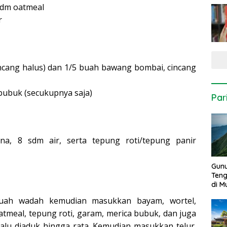
sdm oatmeal
r
incang halus) dan 1/5 buah bawang bombai, cincang
bubuk (secukupnya saja)
Par
, 8 sdm air, serta tepung roti/tepung panir
Gun
Ten
di 
buah wadah kemudian masukkan bayam, wortel,
tmeal, tepung roti, garam, merica bubuk, dan juga
lalu diaduk hingga rata. Kemudian masukkan telur.