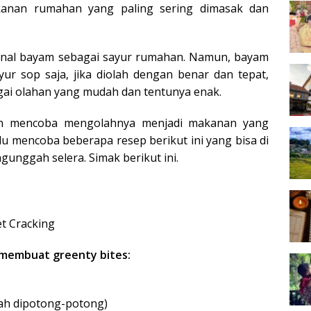
kanan rumahan yang paling sering dimasak dan
ngenal bayam sebagai sayur rumahan. Namun, bayam
yur sop saja, jika diolah dengan benar dan tepat,
gai olahan yang mudah dan tentunya enak.
n mencoba mengolahnya menjadi makanan yang
u mencoba beberapa resep berikut ini yang bisa di
gunggah selera. Simak berikut ini.
membuat greenty bites:
ah dipotong-potong)