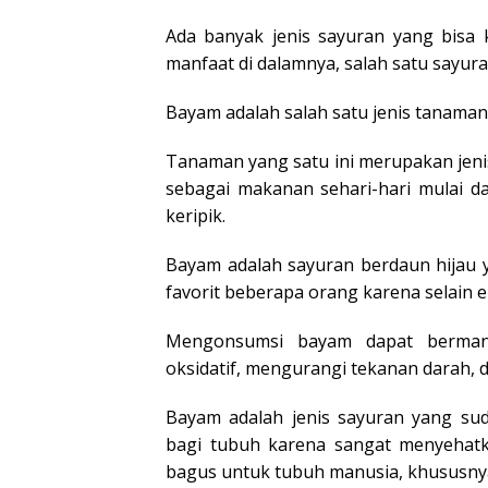
Ada banyak jenis sayuran yang bis
manfaat di dalamnya, salah satu sayur
Bayam adalah salah satu jenis tanaman 
Tanaman yang satu ini merupakan jenis
sebagai makanan sehari-hari mulai da
keripik.
Bayam adalah sayuran berdaun hijau 
favorit beberapa orang karena selain e
Mengonsumsi bayam dapat bermanf
oksidatif, mengurangi tekanan darah, d
Bayam adalah jenis sayuran yang sud
bagi tubuh karena sangat menyehat
bagus untuk tubuh manusia, khususnya