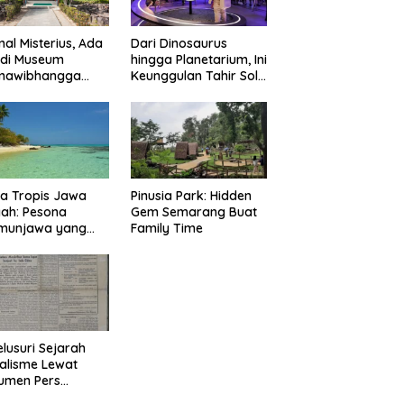
nal Misterius, Ada
Dari Dinosaurus
 di Museum
hingga Planetarium, Ini
mawibhangga
Keunggulan Tahir Solo
obudur?
Museum
a Tropis Jawa
Pinusia Park: Hidden
ah: Pesona
Gem Semarang Buat
imunjawa yang
Family Time
n Rindu
lusuri Sejarah
alisme Lewat
umen Pers
onal Surakarta