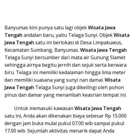
Banyumas kini punya satu lagi objek
Wisata Ja
wa
Tengah
andalan baru, yaitu Telaga Sunyi. Objek
Wisata
Ja
wa Tengah
satu ini berlokasi di Desa Limpakuwus,
Kecamatan Sumbang, Banyumas.
Wisata Ja
wa Tengah
Telaga Sunyi bersumber dari mata air Gunung Slamet
sehingga airnya begitu jernih dan sejuk serta berwara
biru. Telaga ini memiliki kedalaman hingga lima meter
dan memiliki suasana yang sunyi nan damai.
Wisata
Ja
wa Teng
ah
Telaga Sunyi juga dikelilngi oleh pohon
pinus dan damar yang menambah keasrian tempat ini.
Untuk memasuki kawasan
Wisata Ja
wa Tengah
satu ini, Anda akan dikenakan biaya sebesar Rp 15.000
dengan jam buka mulai pukul 07.00 wib sampai pukul
17.00 wib. Sejumlah aktivitas menarik dapat Anda