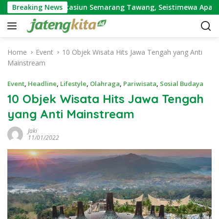
S
alisasi Stasiun Semarang Tawang, Seistimewa Apa?
Breaking News
Temp
k
i
p
t
Home
Event
10 Objek Wisata Hits Jawa Tengah yang Anti
o
Mainstream
c
o
Event
,
Headline
,
Lifestyle
,
Olahraga
,
Pariwisata
,
Sosial Budaya
n
10 Objek Wisata Hits Jawa Tengah
t
yang Anti Mainstream
e
n
Jaki
t
11/01/2022