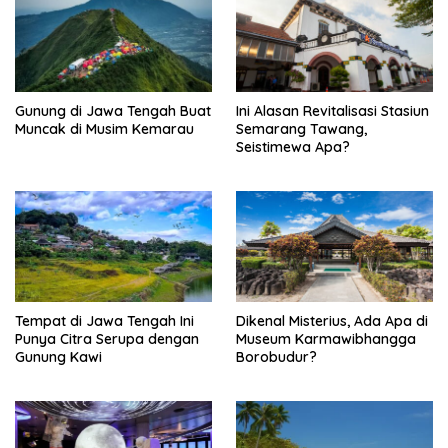
t
i
o
n
Gunung di Jawa Tengah Buat
Ini Alasan Revitalisasi Stasiun
Muncak di Musim Kemarau
Semarang Tawang,
Seistimewa Apa?
Tempat di Jawa Tengah Ini
Dikenal Misterius, Ada Apa di
Punya Citra Serupa dengan
Museum Karmawibhangga
Gunung Kawi
Borobudur?