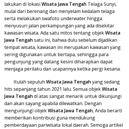
lakukan di lokasi
Wisata Ja
wa Tengah
Telaga Sunyi,
mulai dari berenang dan menyelam kedalam telaga
serta melakukan swafoto underwater hingga
menyusuri jalan perkampungan yang ada disekitar
kawasan wisata. Ada satu mitos tentang objek
Wisata
Ja
wa Tengah
satu ini, bahwa dulu sebelum dijadikan
tempat wisata, kawasan ini merupakan kawasan yang
sering digunakan untuk bertapa, sehingga para
pengunjung yang datang kesini diharapkan dapat
menjaga perilaku dan ucapannya ketika pergi kesana.
Itulah sepuluh
Wisata Ja
wa Tengah
yang sedang
hits sepanjang tahun 2021 lalu. Semua objek
Wisata
Ja
wa Tengah
di atas sangat menarik untuk dikunjungi
dan akan sayang apabila dilewatkan. Dengan
mengunjungi objek
Wisata Ja
wa Tengah
, Anda berarti
memberikan kontribusi guna mendukung
pemberdayaan pariwisata lokal daerah. Semoga artikel