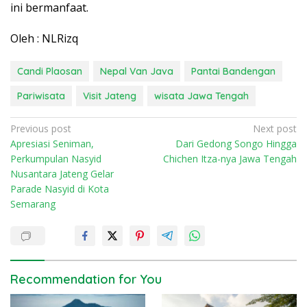
ini bermanfaat.
Oleh : NLRizq
Candi Plaosan
Nepal Van Java
Pantai Bandengan
Pariwisata
Visit Jateng
wisata Jawa Tengah
P
Previous post
Next post
Apresiasi Seniman,
Dari Gedong Songo Hingga
o
Perkumpulan Nasyid
Chichen Itza-nya Jawa Tengah
s
Nusantara Jateng Gelar
t
Parade Nasyid di Kota
n
Semarang
a
v
i
Recommendation for You
g
a