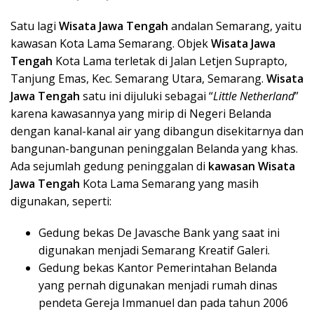
Satu lagi
Wisata Ja
wa Tengah
andalan Semarang, yaitu
kawasan Kota Lama Semarang. Objek
Wisata Ja
wa
Tengah
Kota Lama terletak di Jalan Letjen Suprapto,
Tanjung Emas, Kec. Semarang Utara, Semarang.
Wisata
Ja
wa Tengah
satu ini dijuluki sebagai “
Little Netherland
”
karena kawasannya yang mirip di Negeri Belanda
dengan kanal-kanal air yang dibangun disekitarnya dan
bangunan-bangunan peninggalan Belanda yang khas.
Ada sejumlah gedung peninggalan di
kawasan Wisata
Ja
wa Tengah
Kota Lama Semarang yang masih
digunakan, seperti:
Gedung bekas De Javasche Bank yang saat ini
digunakan menjadi Semarang Kreatif Galeri.
Gedung bekas Kantor Pemerintahan Belanda
yang pernah digunakan menjadi rumah dinas
pendeta Gereja Immanuel dan pada tahun 2006