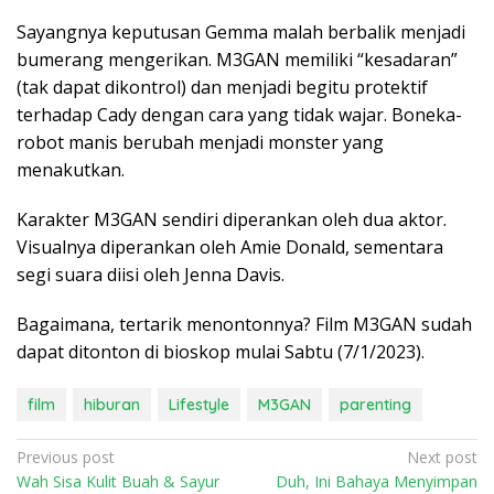
Sayangnya keputusan Gemma malah berbalik menjadi
bumerang mengerikan. M3GAN memiliki “kesadaran”
(tak dapat dikontrol) dan menjadi begitu protektif
terhadap Cady dengan cara yang tidak wajar. Boneka-
robot manis berubah menjadi monster yang
menakutkan.
Karakter M3GAN sendiri diperankan oleh dua aktor.
Visualnya diperankan oleh Amie Donald, sementara
segi suara diisi oleh Jenna Davis.
Bagaimana, tertarik menontonnya? Film M3GAN sudah
dapat ditonton di bioskop mulai Sabtu (7/1/2023).
film
hiburan
Lifestyle
M3GAN
parenting
P
Previous post
Next post
Wah Sisa Kulit Buah & Sayur
Duh, Ini Bahaya Menyimpan
o