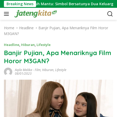
S
Makna Ngundhuh Mantu: Simbol Bersatunya Dua Keluarga
Breaking News
k
i
p
t
Home
Headline
Banjir Pujian, Apa Menariknya Film Horor
o
M3GAN?
c
o
Headline
,
Hiburan
,
Lifestyle
n
Banjir Pujian, Apa Menariknya Film
t
Horor M3GAN?
e
n
Aqila Malika
-
Film
,
Hiburan
,
Lifestyle
t
08/01/2023