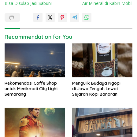
Bisa Disulap Jadi Sabun!
Air Mineral di Kabin Mobil
s
t
n
a
Recommendation for You
v
i
g
a
t
Rekomendasi Coffe Shop
Mengulik Budaya Ngopi
i
untuk Menikmati City Light
di Jawa Tengah Lewat
o
Semarang
Sejarah Kopi Banaran
n