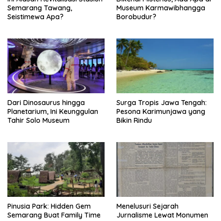
i
Semarang Tawang,
Museum Karmawibhangga
o
Seistimewa Apa?
Borobudur?
n
Dari Dinosaurus hingga
Surga Tropis Jawa Tengah:
Planetarium, Ini Keunggulan
Pesona Karimunjawa yang
Tahir Solo Museum
Bikin Rindu
Pinusia Park: Hidden Gem
Menelusuri Sejarah
Semarang Buat Family Time
Jurnalisme Lewat Monumen