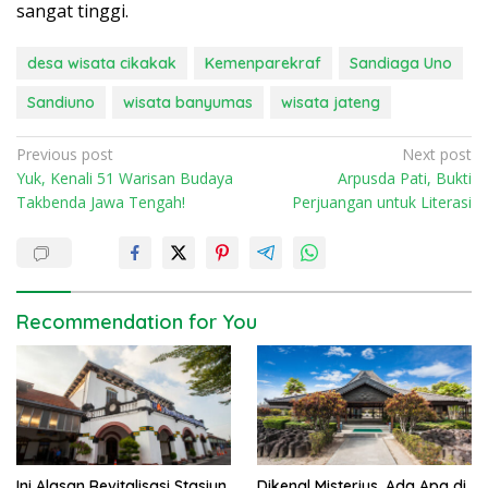
sangat tinggi.
desa wisata cikakak
Kemenparekraf
Sandiaga Uno
Sandiuno
wisata banyumas
wisata jateng
P
Previous post
Next post
Yuk, Kenali 51 Warisan Budaya
Arpusda Pati, Bukti
o
Takbenda Jawa Tengah!
Perjuangan untuk Literasi
s
t
n
a
Recommendation for You
v
i
g
a
t
Ini Alasan Revitalisasi Stasiun
Dikenal Misterius, Ada Apa di