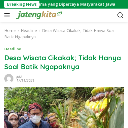
S
nga Wijayakusuma yang Dipercaya Masyarakat Jawa
Breaking News
Ma
k
i
p
t
Home
Headline
Desa Wisata Cikakak; Tidak Hanya Soal
o
Batik Ngapaknya
c
o
Headline
n
Desa Wisata Cikakak; Tidak Hanya
t
Soal Batik Ngapaknya
e
n
Jaki
t
17/11/2021