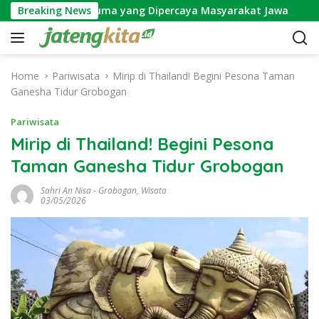
S
nga Wijayakusuma yang Dipercaya Masyarakat Jawa
Breaking News
M
k
i
p
t
Home
Pariwisata
Mirip di Thailand! Begini Pesona Taman
o
Ganesha Tidur Grobogan
c
o
Pariwisata
n
Mirip di Thailand! Begini Pesona
t
Taman Ganesha Tidur Grobogan
e
n
Sahri An Nisa
-
Grobogan
,
Wisata
t
03/05/2026