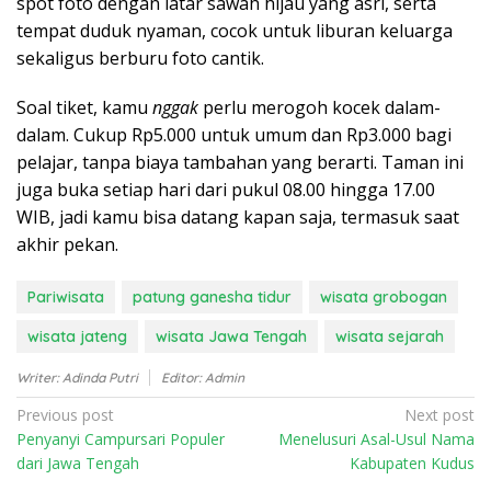
spot foto dengan latar sawah hijau yang asri, serta
tempat duduk nyaman, cocok untuk liburan keluarga
sekaligus berburu foto cantik.
Soal tiket, kamu
nggak
perlu merogoh kocek dalam-
dalam. Cukup Rp5.000 untuk umum dan Rp3.000 bagi
pelajar, tanpa biaya tambahan yang berarti. Taman ini
juga buka setiap hari dari pukul 08.00 hingga 17.00
WIB, jadi kamu bisa datang kapan saja, termasuk saat
akhir pekan.
Pariwisata
patung ganesha tidur
wisata grobogan
wisata jateng
wisata Jawa Tengah
wisata sejarah
Writer: Adinda Putri
Editor: Admin
P
Previous post
Next post
Penyanyi Campursari Populer
Menelusuri Asal-Usul Nama
o
dari Jawa Tengah
Kabupaten Kudus
s