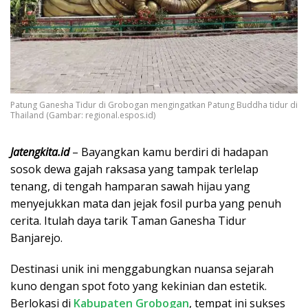
Patung Ganesha Tidur di Grobogan mengingatkan Patung Buddha tidur di
Thailand (Gambar: regional.espos.id)
Jatengkita.id
– Bayangkan kamu berdiri di hadapan
sosok dewa gajah raksasa yang tampak terlelap
tenang, di tengah hamparan sawah hijau yang
menyejukkan mata dan jejak fosil purba yang penuh
cerita. Itulah daya tarik Taman Ganesha Tidur
Banjarejo.
Destinasi unik ini menggabungkan nuansa sejarah
kuno dengan spot foto yang kekinian dan estetik.
Berlokasi di
Kabupaten Grobogan
, tempat ini sukses