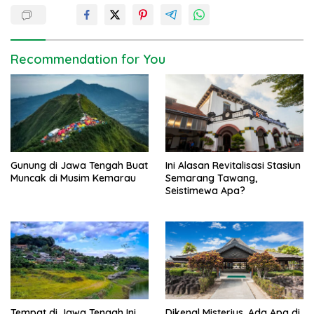
t
n
a
Recommendation for You
v
i
g
a
t
Gunung di Jawa Tengah Buat
Ini Alasan Revitalisasi Stasiun
i
Muncak di Musim Kemarau
Semarang Tawang,
o
Seistimewa Apa?
n
Tempat di Jawa Tengah Ini
Dikenal Misterius, Ada Apa di