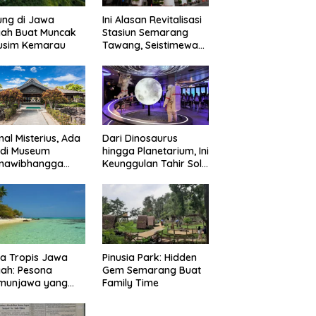
ung di Jawa
Ini Alasan Revitalisasi
gah Buat Muncak
Stasiun Semarang
Musim Kemarau
Tawang, Seistimewa
Apa?
nal Misterius, Ada
Dari Dinosaurus
 di Museum
hingga Planetarium, Ini
mawibhangga
Keunggulan Tahir Solo
obudur?
Museum
a Tropis Jawa
Pinusia Park: Hidden
ah: Pesona
Gem Semarang Buat
imunjawa yang
Family Time
n Rindu