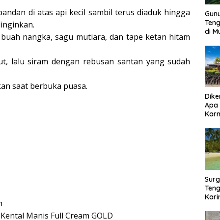
ndan di atas api kecil sambil terus diaduk hingga
Gun
Ten
dinginkan.
di 
buah nangka, sagu mutiara, dan tape ketan hitam
t, lalu siram dengan rebusan santan yang sudah
kan saat berbuka puasa.
Dike
Apa
Kar
Bor
Surg
Teng
Kar
n
Biki
 Kental Manis Full Cream GOLD