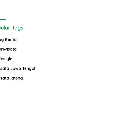
ular Tags
ag Berita
ariwisata
festyle
isata Jawa Tengah
isata jateng