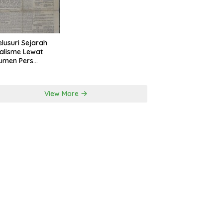
lusuri Sejarah
alisme Lewat
umen Pers
onal Surakarta
View More