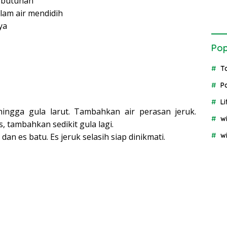
kebutuhan
lam air mendidih
ya
Pop
T
P
Li
ingga gula larut. Tambahkan air perasan jeruk.
w
, tambahkan sedikit gula lagi.
w
 dan es batu. Es jeruk selasih siap dinikmati.