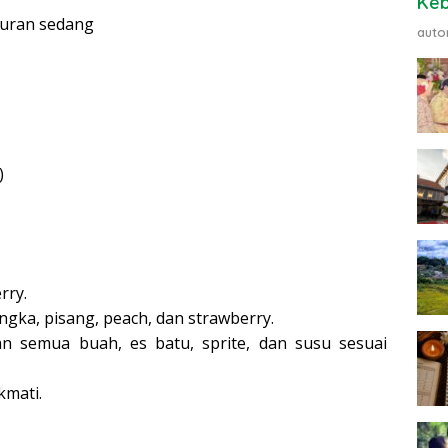
Ke
uran sedang
auto
)
rry.
gka, pisang, peach, dan strawberry.
n semua buah, es batu, sprite, dan susu sesuai
kmati.