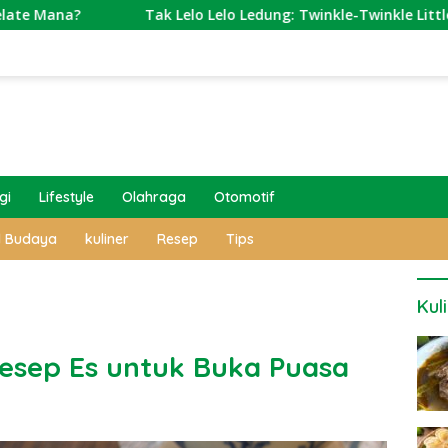
Tak Lelo Lelo Ledung: Twinkle-Twinkle Little Star-nya Ora
gi
Lifestyle
Olahraga
Otomotif
l Budaya
kuliner
Resep
Tips
Kul
Resep Es untuk Buka Puasa