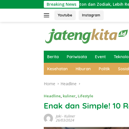
Skip
Sekadar Tradisi: Weton dan Zodiak, Lebih Relate Mana?
Breaking News
to
content
Youtube
Instagram
Berita
Pariwisata
Event
Teknolo
Kesehatan
Hiburan
Politik
Sosia
Home
Headline
Headline
,
kuliner
,
Lifestyle
Enak dan Simple! 10 
Jaki
-
Kuliner
26/03/2024