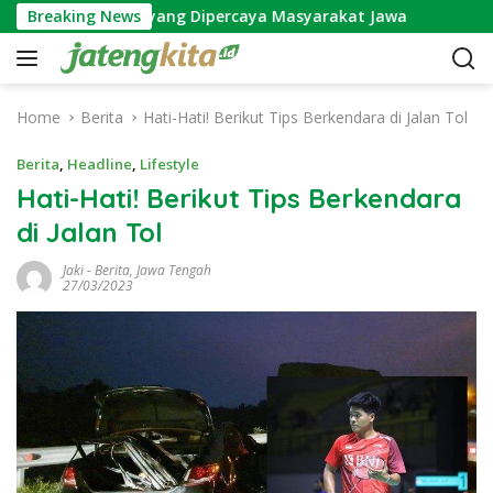
S
ijayakusuma yang Dipercaya Masyarakat Jawa
Breaking News
Makna 
k
i
p
t
Home
Berita
Hati-Hati! Berikut Tips Berkendara di Jalan Tol
o
c
Berita
,
Headline
,
Lifestyle
o
Hati-Hati! Berikut Tips Berkendara
n
di Jalan Tol
t
e
Jaki
-
Berita
,
Jawa Tengah
n
27/03/2023
t