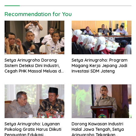
n
a
Recommendation for You
v
i
g
a
t
Setya Arinugroho Dorong
Setya Arinugroho: Program
i
Sistem Deteksi Dini Industri,
Magang Kerja Jepang Jadi
o
Cegah PHK Massal Meluas di
Investasi SDM Jateng
Jawa Tengah
n
Setya Arinugroho: Layanan
Dorong Kawasan Industri
Psikolog Gratis Harus Diikuti
Halal Jawa Tengah, Setya
Penguatan Edukasi
Arinugroho Tekankan