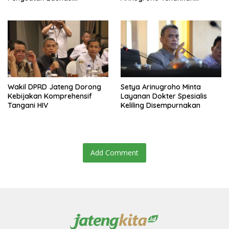
Kesehatan Mental
Pemerataan UMKM
Wakil DPRD Jateng Dorong
Setya Arinugroho Minta
Kebijakan Komprehensif
Layanan Dokter Spesialis
Tangani HIV
Keliling Disempurnakan
Add Comment