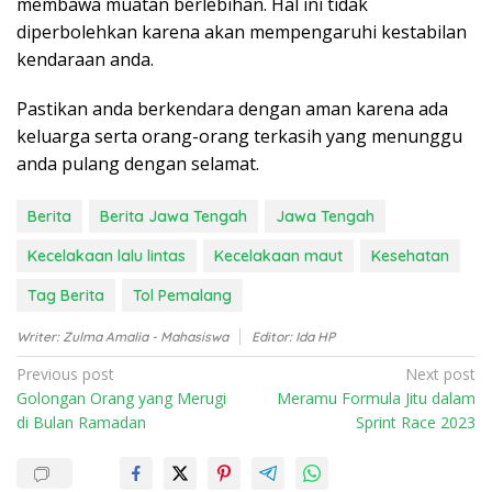
membawa muatan berlebihan. Hal ini tidak
diperbolehkan karena akan mempengaruhi kestabilan
kendaraan anda.
Pastikan anda berkendara dengan aman karena ada
keluarga serta orang-orang terkasih yang menunggu
anda pulang dengan selamat.
Berita
Berita Jawa Tengah
Jawa Tengah
Kecelakaan lalu lintas
Kecelakaan maut
Kesehatan
Tag Berita
Tol Pemalang
Writer: Zulma Amalia - Mahasiswa
Editor: Ida HP
P
Previous post
Next post
Golongan Orang yang Merugi
Meramu Formula Jitu dalam
o
di Bulan Ramadan
Sprint Race 2023
s
t