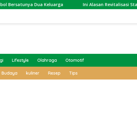
a Keluarga
Ini Alasan Revitalisasi Stasiun Semarang T
gi
Lifestyle
Olahraga
Otomotif
l Budaya
kuliner
Resep
Tips