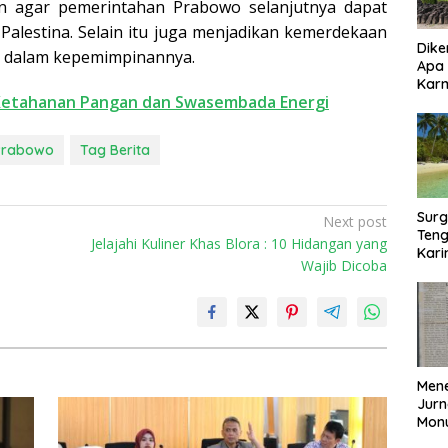
an agar pemerintahan Prabowo selanjutnya dapat
lestina. Selain itu juga menjadikan kemerdekaan
Dike
ri dalam kepemimpinannya.
Apa
Kar
Ketahanan Pangan dan Swasembada Energi
Bor
Prabowo
Tag Berita
Surg
Next post
Teng
Jelajahi Kuliner Khas Blora : 10 Hidangan yang
Kar
Wajib Dicoba
Biki
Mene
Jurn
Mon
Nasi