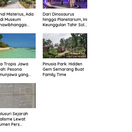
nal Misterius, Ada
Dari Dinosaurus
 di Museum
hingga Planetarium, Ini
mawibhangga
Keunggulan Tahir Solo
obudur?
Museum
a Tropis Jawa
Pinusia Park: Hidden
ah: Pesona
Gem Semarang Buat
imunjawa yang
Family Time
n Rindu
lusuri Sejarah
alisme Lewat
umen Pers
onal Surakarta