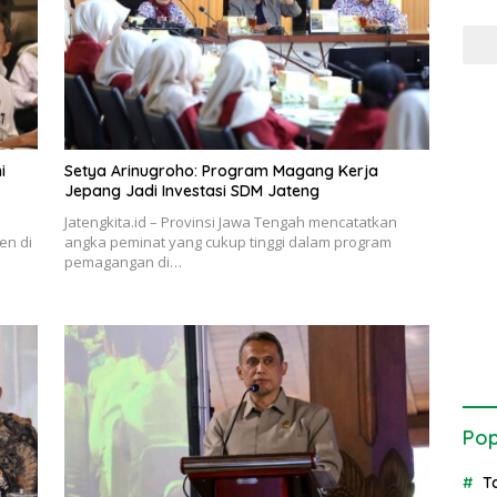
i
Setya Arinugroho: Program Magang Kerja
Jepang Jadi Investasi SDM Jateng
Jatengkita.id – Provinsi Jawa Tengah mencatatkan
en di
angka peminat yang cukup tinggi dalam program
pemagangan di…
Pop
T