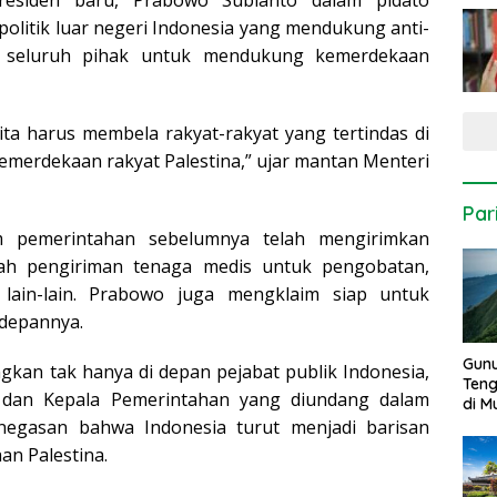
esiden baru, Prabowo Subianto dalam pidato
olitik luar negeri Indonesia yang mendukung anti-
ak seluruh pihak untuk mendukung kemerdekaan
 Kita harus membela rakyat-rakyat yang tertindas di
kemerdekaan rakyat Palestina,” ujar mantan Menteri
Par
 pemerintahan sebelumnya telah mengirimkan
lah pengiriman tenaga medis untuk pengobatan,
 lain-lain. Prabowo juga mengklaim siap untuk
 depannya.
Gun
gkan tak hanya di depan pejabat publik Indonesia,
Ten
 dan Kepala Pemerintahan yang diundang dalam
di 
enegasan bahwa Indonesia turut menjadi barisan
n Palestina.