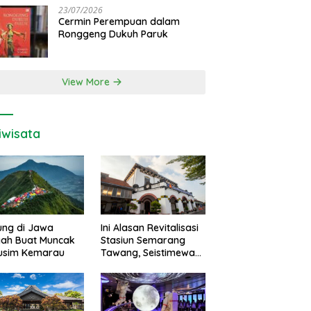
23/07/2026
Cermin Perempuan dalam
Ronggeng Dukuh Paruk
View More
iwisata
ung di Jawa
Ini Alasan Revitalisasi
gah Buat Muncak
Stasiun Semarang
Musim Kemarau
Tawang, Seistimewa
Apa?