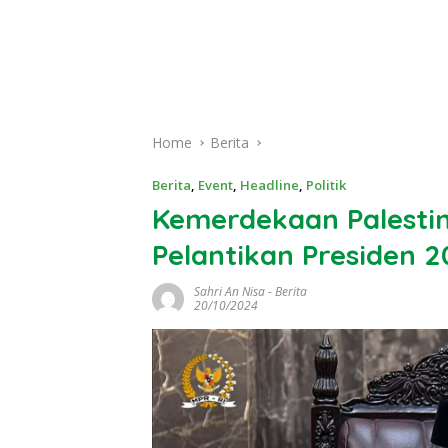
Home
Berita
Berita
,
Event
,
Headline
,
Politik
Kemerdekaan Palesti
Pelantikan Presiden 
Sahri An Nisa
-
Berita
20/10/2024