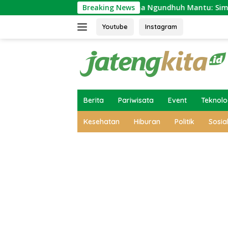
Skip
t Jawa
Makna Ngundhuh Mantu: Simbol Bersatunya Du
Breaking News
to
content
Youtube
Instagram
Berita
Pariwisata
Event
Teknolo
Kesehatan
Hiburan
Politik
Sosia