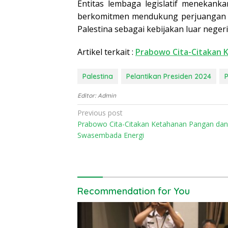
Entitas lembaga legislatif menekank
berkomitmen mendukung perjuangan Pa
Palestina sebagai kebijakan luar nege
Artikel terkait :
Prabowo Cita-Citakan 
Palestina
Pelantikan Presiden 2024
Editor: Admin
Post
Previous post
Prabowo Cita-Citakan Ketahanan Pangan dan
navigation
Swasembada Energi
Recommendation for You