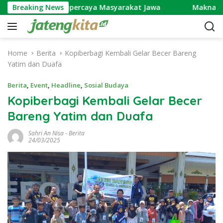
S
uma yang Dipercaya Masyarakat Jawa
Breaking News
Makna Ngundhuh
k
i
p
t
Home
Berita
Kopiberbagi Kembali Gelar Becer Bareng
o
Yatim dan Duafa
c
o
Berita
,
Event
,
Headline
,
Sosial Budaya
n
Kopiberbagi Kembali Gelar Becer
t
Bareng Yatim dan Duafa
e
n
Sahri An Nisa
-
Berita
t
24/03/2025