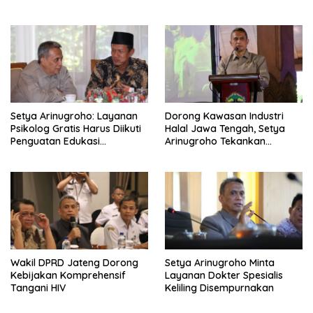
Jawa Tengah
Setya Arinugroho: Layanan
Dorong Kawasan Industri
Psikolog Gratis Harus Diikuti
Halal Jawa Tengah, Setya
Penguatan Edukasi
Arinugroho Tekankan
Kesehatan Mental
Pemerataan UMKM
Wakil DPRD Jateng Dorong
Setya Arinugroho Minta
Kebijakan Komprehensif
Layanan Dokter Spesialis
Tangani HIV
Keliling Disempurnakan