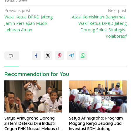
Editor: Admin
P
Previous post
Next post
Wakil Ketua DPRD Jateng
Atasi Kemiskinan Banyumas,
o
Jamin Persiapan Mudik
Wakil Ketua DPRD Jateng
s
Lebaran Aman
Dorong Solusi Strategis-
t
Kolaboratif
n
a
v
i
Recommendation for You
g
a
t
i
o
n
Setya Arinugroho Dorong
Setya Arinugroho: Program
Sistem Deteksi Dini Industri,
Magang Kerja Jepang Jadi
Cegah PHK Massal Meluas di
Investasi SDM Jateng