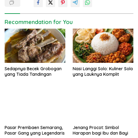
n
a
v
Recommendation for You
i
g
a
t
i
Sedapnya Becek Grobogan
Nasi Langgi Solo: Kuliner Solo
o
yang Tiada Tandingan
yang Lauknya Komplit
n
Pasar Prembaen Semarang,
Jenang Procot: Simbol
Pasar Gang yang Legendaris
Harapan bagi Ibu dan Bayi