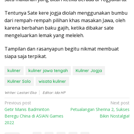
Tentunya Sate kere jogja diolah menggunakan bumbu
dari rempah-rempah pilihan khas masakan Jawa, oleh
karena berbahan baku gajih, ketika dibakar sate
mengeluarkan lemak yang meleleh.
Tampilan dan rasanyapun begitu nikmat membuat
siapa saja terpikat.
kuliner
kuliner jawa tengah
Kuliner Jogja
Kuliner Solo
wisata kuliner
Writer: Lestari Eka
Editor: Ida HP
P
Previous post
Next post
Getir Manis Badminton
Petualangan Sherina 2, Sukses
o
Beregu China di ASIAN Games
Bikin Nostalgia!
s
2022
t