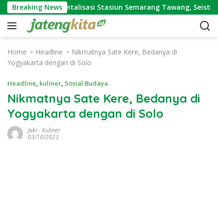
S
Ini Alasan Revitalisasi Stasiun Semarang Tawang, Seistimew
Breaking News
k
i
p
t
Home
Headline
Nikmatnya Sate Kere, Bedanya di
o
Yogyakarta dengan di Solo
c
o
Headline
,
kuliner
,
Sosial Budaya
n
Nikmatnya Sate Kere, Bedanya di
t
Yogyakarta dengan di Solo
e
n
Jaki
-
Kuliner
t
03/10/2023