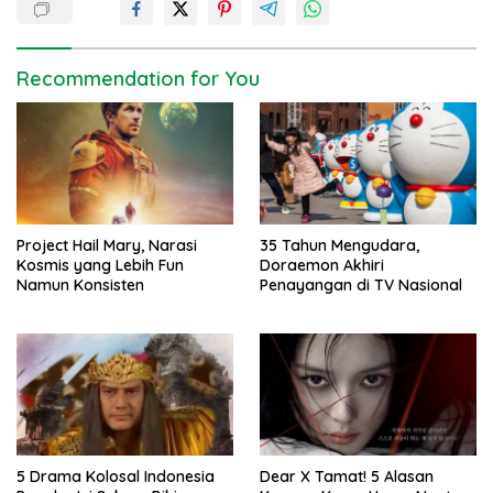
n
a
v
Recommendation for You
i
g
a
t
i
Project Hail Mary, Narasi
35 Tahun Mengudara,
o
Kosmis yang Lebih Fun
Doraemon Akhiri
n
Namun Konsisten
Penayangan di TV Nasional
5 Drama Kolosal Indonesia
Dear X Tamat! 5 Alasan