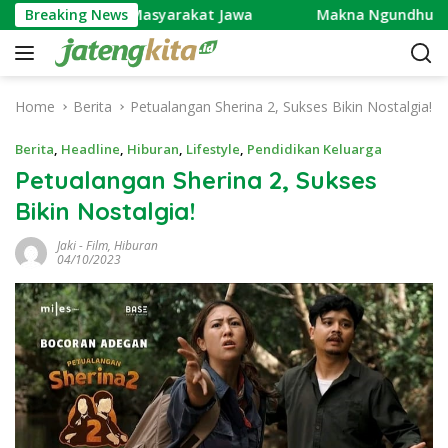
S
ng Dipercaya Masyarakat Jawa
Breaking News
Makna Ngundhuh Mantu
k
i
p
t
Home
Berita
Petualangan Sherina 2, Sukses Bikin Nostalgia!
o
c
Berita
,
Headline
,
Hiburan
,
Lifestyle
,
Pendidikan Keluarga
o
Petualangan Sherina 2, Sukses
n
Bikin Nostalgia!
t
e
Jaki
-
Film
,
Hiburan
n
04/10/2023
t