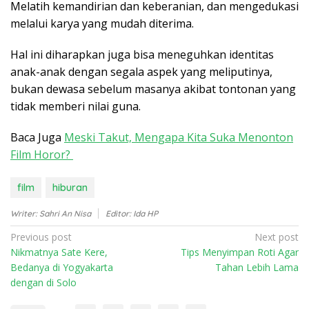
Melatih kemandirian dan keberanian, dan mengedukasi
melalui karya yang mudah diterima.
Hal ini diharapkan juga bisa meneguhkan identitas
anak-anak dengan segala aspek yang meliputinya,
bukan dewasa sebelum masanya akibat tontonan yang
tidak memberi nilai guna.
Baca Juga
Meski Takut, Mengapa Kita Suka Menonton
Film Horor?
film
hiburan
Writer: Sahri An Nisa
Editor: Ida HP
P
Previous post
Next post
Nikmatnya Sate Kere,
Tips Menyimpan Roti Agar
o
Bedanya di Yogyakarta
Tahan Lebih Lama
s
dengan di Solo
t