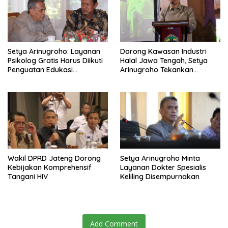
Setya Arinugroho: Layanan
Dorong Kawasan Industri
Psikolog Gratis Harus Diikuti
Halal Jawa Tengah, Setya
Penguatan Edukasi
Arinugroho Tekankan
Kesehatan Mental
Pemerataan UMKM
Wakil DPRD Jateng Dorong
Setya Arinugroho Minta
Kebijakan Komprehensif
Layanan Dokter Spesialis
Tangani HIV
Keliling Disempurnakan
Add Comment