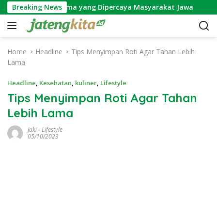
S
ga Wijayakusuma yang Dipercaya Masyarakat Jawa
Breaking News
Mak
k
i
p
t
Home
Headline
Tips Menyimpan Roti Agar Tahan Lebih
o
Lama
c
o
Headline
,
Kesehatan
,
kuliner
,
Lifestyle
n
Tips Menyimpan Roti Agar Tahan
t
Lebih Lama
e
n
Jaki
-
Lifestyle
t
05/10/2023