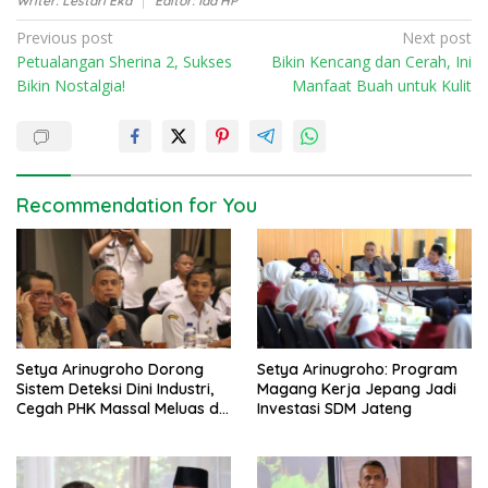
Writer: Lestari Eka
Editor: Ida HP
P
Previous post
Next post
Petualangan Sherina 2, Sukses
Bikin Kencang dan Cerah, Ini
o
Bikin Nostalgia!
Manfaat Buah untuk Kulit
s
t
n
a
Recommendation for You
v
i
g
a
t
Setya Arinugroho Dorong
Setya Arinugroho: Program
i
Sistem Deteksi Dini Industri,
Magang Kerja Jepang Jadi
o
Cegah PHK Massal Meluas di
Investasi SDM Jateng
Jawa Tengah
n