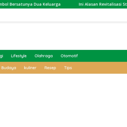
ya Dua Keluarga
Ini Alasan Revitalisasi Stasiun Sema
gi
Lifestyle
Olahraga
Otomotif
l Budaya
kuliner
Resep
Tips