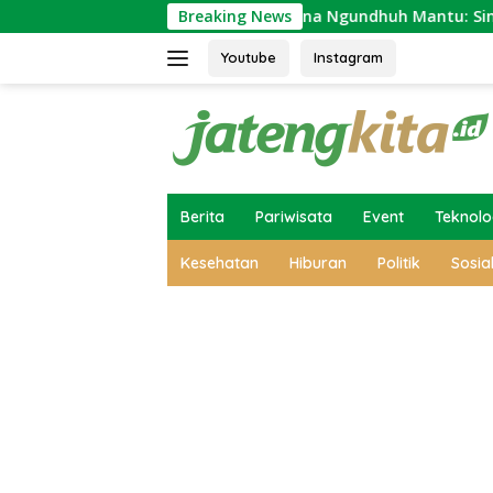
Skip
arakat Jawa
Makna Ngundhuh Mantu: Simbol Bersatun
Breaking News
to
content
Youtube
Instagram
Berita
Pariwisata
Event
Teknolo
Kesehatan
Hiburan
Politik
Sosia