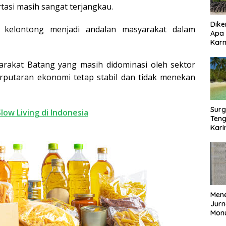
asi masih sangat terjangkau.
Dike
 kelontong menjadi andalan masyarakat dalam
Apa
Kar
Bor
yarakat Batang yang masih didominasi oleh sektor
putaran ekonomi tetap stabil dan tidak menekan
Surg
low Living di Indonesia
Teng
Kar
Biki
Mene
Jurn
Mon
Nasi