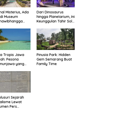
nal Misterius, Ada
Dari Dinosaurus
 di Museum
hingga Planetarium, Ini
mawibhangga
Keunggulan Tahir Solo
obudur?
Museum
a Tropis Jawa
Pinusia Park: Hidden
ah: Pesona
Gem Semarang Buat
imunjawa yang
Family Time
n Rindu
lusuri Sejarah
alisme Lewat
umen Pers
onal Surakarta