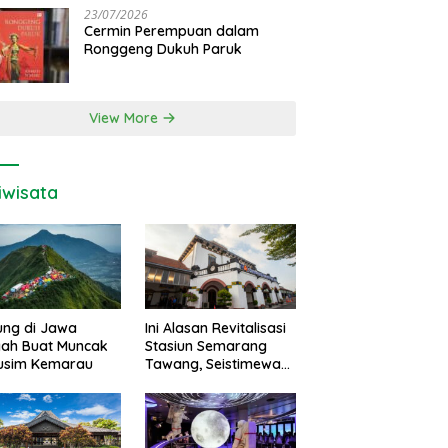
23/07/2026
Cermin Perempuan dalam
Ronggeng Dukuh Paruk
View More
iwisata
ung di Jawa
Ini Alasan Revitalisasi
gah Buat Muncak
Stasiun Semarang
Musim Kemarau
Tawang, Seistimewa
Apa?