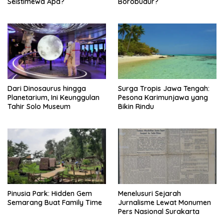
n
Seistimewa Apa?
Borobudur?
Dari Dinosaurus hingga
Surga Tropis Jawa Tengah:
Planetarium, Ini Keunggulan
Pesona Karimunjawa yang
Tahir Solo Museum
Bikin Rindu
Pinusia Park: Hidden Gem
Menelusuri Sejarah
Semarang Buat Family Time
Jurnalisme Lewat Monumen
Pers Nasional Surakarta