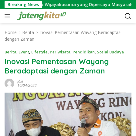
S
Mitos Bunga Wijayakusuma yang Dipercaya Masyarakat Ja
Breaking News
k
i
p
t
Home
Berita
Inovasi Pementasan Wayang Beradaptasi
o
dengan Zaman
c
o
Berita
,
Event
,
Lifestyle
,
Pariwisata
,
Pendidikan
,
Sosial Budaya
n
Inovasi Pementasan Wayang
t
Beradaptasi dengan Zaman
e
n
Jaki
t
10/04/2022