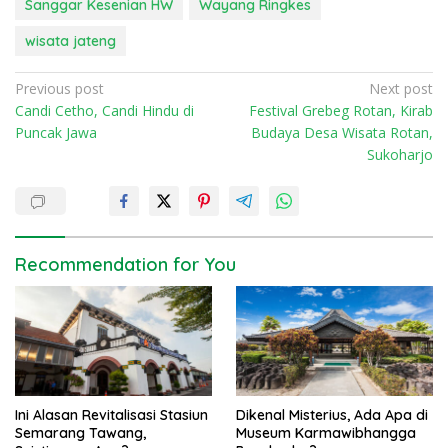
Sanggar Kesenian HW
Wayang Ringkes
wisata jateng
P
Previous post
Next post
Candi Cetho, Candi Hindu di
Festival Grebeg Rotan, Kirab
o
Puncak Jawa
Budaya Desa Wisata Rotan,
s
Sukoharjo
t
n
a
v
Recommendation for You
i
g
a
t
i
Ini Alasan Revitalisasi Stasiun
Dikenal Misterius, Ada Apa di
o
Semarang Tawang,
Museum Karmawibhangga