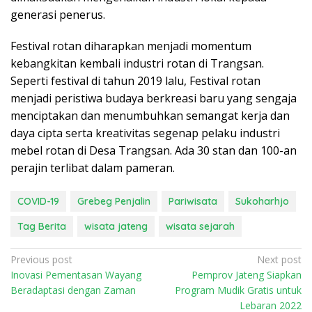
generasi penerus.
Festival rotan diharapkan menjadi momentum
kebangkitan kembali industri rotan di Trangsan.
Seperti festival di tahun 2019 lalu, Festival rotan
menjadi peristiwa budaya berkreasi baru yang sengaja
menciptakan dan menumbuhkan semangat kerja dan
daya cipta serta kreativitas segenap pelaku industri
mebel rotan di Desa Trangsan. Ada 30 stan dan 100-an
perajin terlibat dalam pameran.
COVID-19
Grebeg Penjalin
Pariwisata
Sukoharhjo
Tag Berita
wisata jateng
wisata sejarah
P
Previous post
Next post
Inovasi Pementasan Wayang
Pemprov Jateng Siapkan
o
Beradaptasi dengan Zaman
Program Mudik Gratis untuk
s
Lebaran 2022