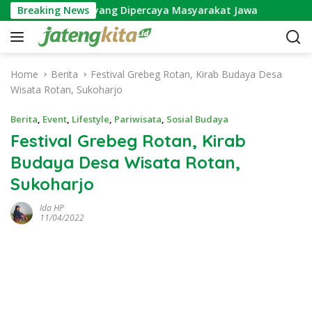
S
Wijayakusuma yang Dipercaya Masyarakat Jawa
Breaking News
Makna
k
i
p
t
Home
Berita
Festival Grebeg Rotan, Kirab Budaya Desa
o
Wisata Rotan, Sukoharjo
c
o
Berita
,
Event
,
Lifestyle
,
Pariwisata
,
Sosial Budaya
n
Festival Grebeg Rotan, Kirab
t
Budaya Desa Wisata Rotan,
e
n
Sukoharjo
t
Ida HP
11/04/2022