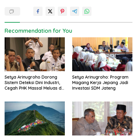
t
n
a
v
Recommendation for You
i
g
a
t
i
Setya Arinugroho Dorong
Setya Arinugroho: Program
o
Sistem Deteksi Dini Industri,
Magang Kerja Jepang Jadi
n
Cegah PHK Massal Meluas di
Investasi SDM Jateng
Jawa Tengah