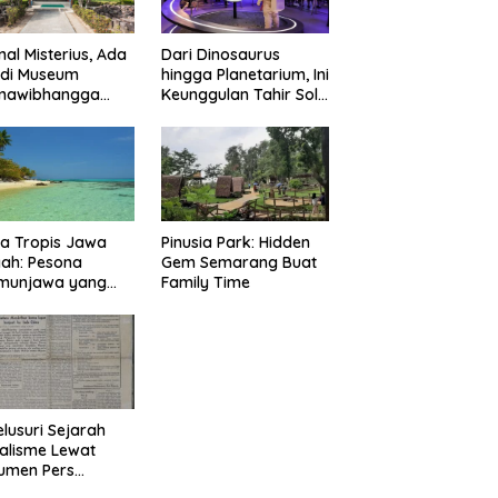
nal Misterius, Ada
Dari Dinosaurus
 di Museum
hingga Planetarium, Ini
mawibhangga
Keunggulan Tahir Solo
obudur?
Museum
Pinusia Park: Hidden
a Tropis Jawa
Gem Semarang Buat
ah: Pesona
Family Time
imunjawa yang
n Rindu
lusuri Sejarah
alisme Lewat
umen Pers
onal Surakarta