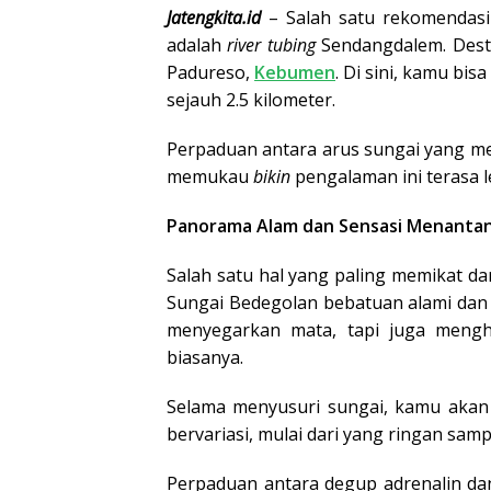
Jatengkita.id
– Salah satu rekomendasi 
adalah
river tubing
Sendangdalem. Desti
Padureso,
Kebumen
. Di sini, kamu bi
sejauh 2.5 kilometer.
Perpaduan antara arus sungai yang 
memukau
bikin
pengalaman ini terasa 
Panorama Alam dan Sensasi Menantan
Salah satu hal yang paling memikat dar
Sungai Bedegolan bebatuan alami dan
menyegarkan mata, tapi juga mengh
biasanya.
Selama menyusuri sungai, kamu akan 
bervariasi, mulai dari yang ringan sam
Perpaduan antara degup adrenalin d