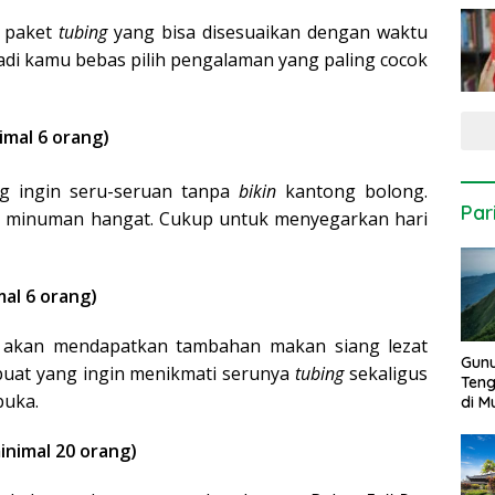
n paket
tubing
yang bisa disesuaikan dengan waktu
Jadi kamu bebas pilih pengalaman yang paling cocok
imal 6 orang)
g ingin seru-seruan tanpa
bikin
kantong bolong.
Par
n minuman hangat. Cukup untuk menyegarkan hari
al 6 orang)
ga akan mendapatkan tambahan makan siang lezat
Gun
 buat yang ingin menikmati serunya
tubing
sekaligus
Ten
rbuka.
di 
inimal 20 orang)