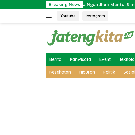
Skip
kat Jawa
Makna Ngundhuh Mantu: Simbol Bersatunya 
Breaking News
to
content
Youtube
Instagram
Berita
Pariwisata
Event
Teknolo
Kesehatan
Hiburan
Politik
Sosia