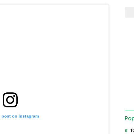
s post on Instagram
Pop
T