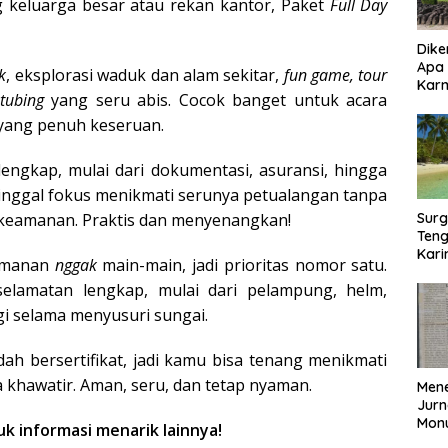
keluarga besar atau rekan kantor, Paket
Full Day
Dike
Apa
k
, eksplorasi waduk dan alam sekitar,
fun game, tour
Kar
 tubing
yang seru abis. Cocok banget untuk acara
Bor
 yang penuh keseruan.
engkap, mulai dari dokumentasi, asuransi, hingga
tinggal fokus menikmati serunya petualangan tanpa
keamanan. Praktis dan menyenangkan!
Surg
Teng
Kar
amanan
nggak
main-main, jadi prioritas nomor satu.
Biki
selamatan lengkap, mulai dari pelampung, helm,
i selama menyusuri sungai.
udah bersertifikat, jadi kamu bisa tenang menikmati
khawatir. Aman, seru, dan tetap nyaman.
Mene
Jurn
Mon
k informasi menarik lainnya!
Nasi