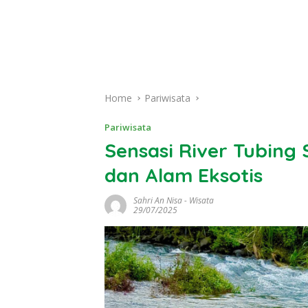
Home
Pariwisata
Pariwisata
Sensasi River Tubing
dan Alam Eksotis
Sahri An Nisa
-
Wisata
29/07/2025