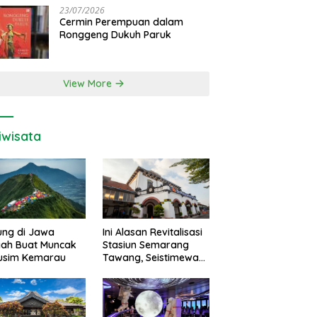
23/07/2026
Cermin Perempuan dalam
Ronggeng Dukuh Paruk
View More
iwisata
ung di Jawa
Ini Alasan Revitalisasi
gah Buat Muncak
Stasiun Semarang
Musim Kemarau
Tawang, Seistimewa
Apa?