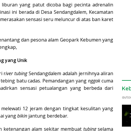
liburan yang patut dicoba bagi pecinta adrenalin
nasi ini berada di Desa Sendangdalem, Kecamatan
sa merasakan sensasi seru meluncur di atas ban karet
menantang dan pesona alam Geopark Kebumen yang
lengkap,
g yang Unik
i r
iver tubing
Sendangdalem adalah jernihnya aliran
 tebing batu cadas. Pemandangan yang
nggak
cuma
adirkan sensasi petualangan yang berbeda dari
Ke
auto
melewati 12 jeram dengan tingkat kesulitan yang
pai yang
bikin
jantung berdebar.
an ketenangan alam sekitar membuat
tubing
selama