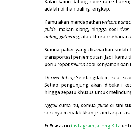
Kalau kamu datang rame-rame bareng 
adalah pilihan paling lengkap.
Kamu akan mendapatkan
welcome snac
guide
, makan siang, hingga sesi
river
outing, gathering,
atau liburan seharian
Semua paket yang ditawarkan sudah l
transportasi penjemputan. Jadi, kamu 
perlu repot
mikirin
soal kenyaman dan 
Di
river tubing
Sendangdalem, soal ke
Setiap pengunjung akan dibekali ke
hingga sepatu khusus untuk melindung
Nggak
cuma itu, semua
guide
di sini s
serunya menaklukkan jeram tanpa rasa 
Follow
akun
instagram Jateng Kita
untu