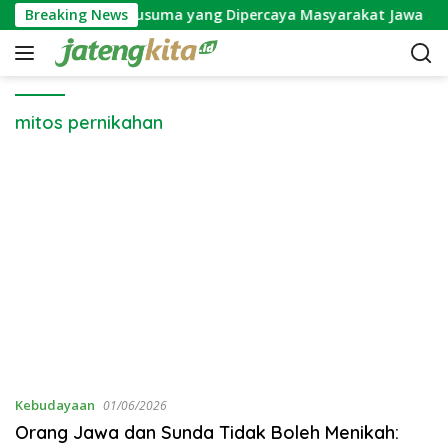
S
tos Bunga Wijayakusuma yang Dipercaya Masyarakat Jawa
Breaking News
k
i
p
t
o
mitos pernikahan
c
o
n
t
e
n
t
Kebudayaan
01/06/2026
Orang Jawa dan Sunda Tidak Boleh Menikah: