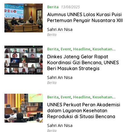
Berita
13/08/2025
Alumnus UNNES Lolos Kurasi Puisi
Pertemuan Penyair Nusantara XIII
Sahri An Nisa
Berita
Berita
,
Event
,
Headline
,
Kesehatan
31/07/2025
Dinkes Jateng Gelar Rapat
Koordinasi Gizi Bencana, UNNES
Beri Masukan Strategis
Sahri An Nisa
Berita
Berita
,
Event
,
Headline
,
Kesehatan
30/07/2025
UNNES Perkuat Peran Akademisi
dalam Layanan Kesehatan
Reproduksi di Situasi Bencana
Sahri An Nisa
Berita