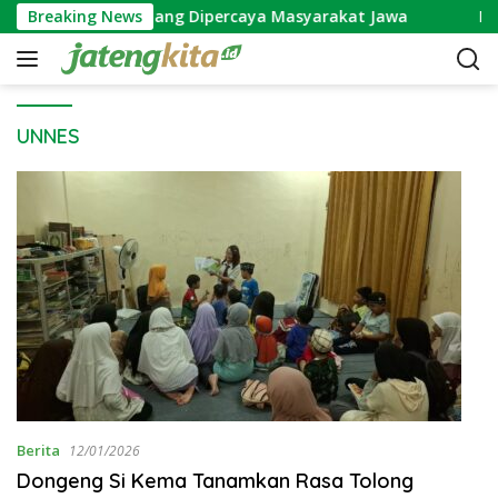
S
 Wijayakusuma yang Dipercaya Masyarakat Jawa
Breaking News
Makn
k
i
p
t
o
UNNES
c
o
n
t
e
n
t
Berita
12/01/2026
Dongeng Si Kema Tanamkan Rasa Tolong