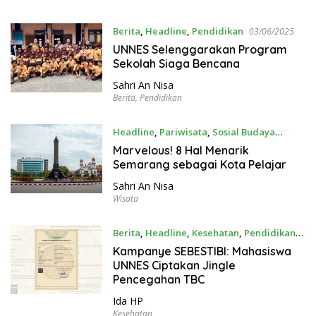
Berita
,
Headline
,
Pendidikan
03/06/2025
UNNES Selenggarakan Program
Sekolah Siaga Bencana
Sahri An Nisa
Berita
,
Pendidikan
Headline
,
Pariwisata
,
Sosial Budaya
22/12/2024
Marvelous! 8 Hal Menarik
Semarang sebagai Kota Pelajar
Sahri An Nisa
Wisata
Berita
,
Headline
,
Kesehatan
,
Pendidikan
13/09/2024
Kampanye SEBESTIBI: Mahasiswa
UNNES Ciptakan Jingle
Pencegahan TBC
Ida HP
Kesehatan