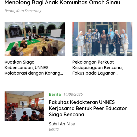
Menolong Bagi Anak Komunitas Omah Sinau
Puntan
Berita
,
Kota Semarang
Kuatkan Siaga
Pekalongan Perkuat
Kebencanaan, UNNES
Kesiapsiagaan Bencana,
Kolaborasi dengan Karang
Fokus pada Layanan
Taruna
Kesehatan Reproduksi
Berita
14/08/2025
Fakultas Kedokteran UNNES
Kerjasama Bentuk Peer Educator
Siaga Bencana
Sahri An Nisa
Berita