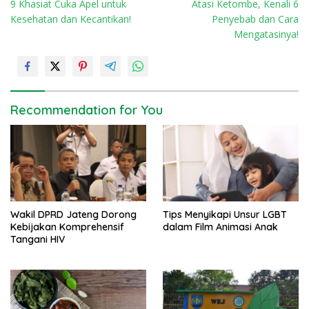
9 Khasiat Cuka Apel untuk
Atasi Ketombe, Kenali 6
o
Kesehatan dan Kecantikan!
Penyebab dan Cara
s
Mengatasinya!
t
n
a
v
Recommendation for You
i
g
a
t
i
Wakil DPRD Jateng Dorong
Tips Menyikapi Unsur LGBT
o
Kebijakan Komprehensif
dalam Film Animasi Anak
n
Tangani HIV