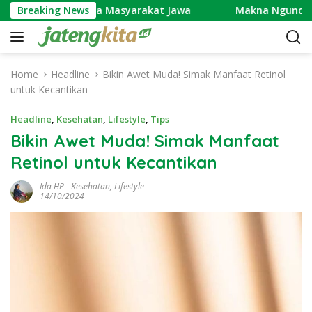
S
 Dipercaya Masyarakat Jawa
Breaking News
Makna Ngundhuh Mantu: 
k
i
p
t
Home
Headline
Bikin Awet Muda! Simak Manfaat Retinol
o
untuk Kecantikan
c
o
Headline
,
Kesehatan
,
Lifestyle
,
Tips
n
Bikin Awet Muda! Simak Manfaat
t
Retinol untuk Kecantikan
e
n
Ida HP
-
Kesehatan
,
Lifestyle
t
14/10/2024