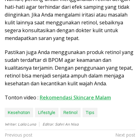
hati-hati agar terhindar dari efek samping yang tidak
diinginkan. Jika Anda mengalami iritasi atau masalah
kulit lainnya saat menggunakan retinol, sebaiknya
segera konsultasikan dengan dokter kulit untuk
mendapatkan saran yang tepat.
Pastikan juga Anda menggunakan produk retinol yang
sudah terdaftar di BPOM agar keamanan dan
kualitasnya terjamin. Dengan penggunaan yang tepat,
retinol bisa menjadi senjata ampuh dalam menjaga
kesehatan dan kecantikan kulit wajah Anda.
Tonton video :
Rekomendasi Skincare Malam
Kesehatan
Lifestyle
Retinol
Tips
Writer: Laila Luna
Editor: Sahri An Nisa
P
Previous post
Next post