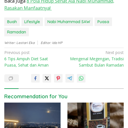
Baca Juga
8 Pola Hidup Sehat Ala Nabi Muhammad,
Rasakan Manfaatnya!
Buah
Lifestyle
Nabi Muhammad SAW
Puasa
Ramadan
Writer: Lestari Eka
Editor: Ida HP
P
Previous post
Next post
6 Tips Ampuh Diet Saat
Mengenal Megengan, Tradisi
o
Puasa, Sehat dan Aman
Sambut Bulan Ramadan
s
t
n
a
Recommendation for You
v
i
g
a