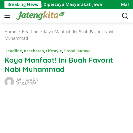
S
ma yang Dipercaya Masyarakat Jawa
Breaking News
Makna Ngundhuh 
k
i
p
t
Home
Headline
Kaya Manfaat! Ini Buah Favorit Nabi
o
Muhammad
c
o
Headline
,
Kesehatan
,
Lifestyle
,
Sosial Budaya
n
Kaya Manfaat! Ini Buah Favorit
t
Nabi Muhammad
e
n
Jaki
-
Lifestyle
t
21/03/2024