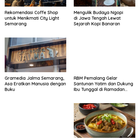
t
Rekomendasi Coffe Shop
Mengulik Budaya Ngopi
i
untuk Menikmati City Light
di Jawa Tengah Lewat
o
Semarang
Sejarah Kopi Banaran
n
Gramedia Jalma Semarang,
RBM Pemalang Gelar
Asa Eratkan Manusia dengan
Santunan Yatim dan Dukung
Buku
Ibu Tunggal di Ramadan
2026