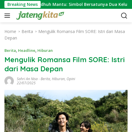
S
Makna Ngundhuh Mantu: Simbol Bersatunya Dua Keluarga
Breaking News
k
i
p
t
Home
Berita
Mengulik Romansa Film SORE: Istri dari Masa
o
Depan
c
o
Berita
,
Headline
,
Hiburan
n
Mengulik Romansa Film SORE: Istri
t
dari Masa Depan
e
n
Sahri An Nisa
-
Berita
,
Hiburan
,
Opini
t
22/07/2025