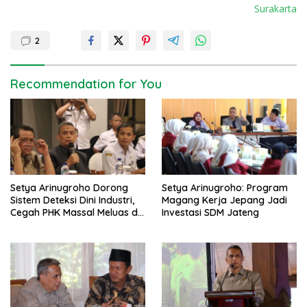
s
Surakarta
t
n
2
a
v
Recommendation for You
i
g
a
t
i
Setya Arinugroho Dorong
Setya Arinugroho: Program
o
Sistem Deteksi Dini Industri,
Magang Kerja Jepang Jadi
n
Cegah PHK Massal Meluas di
Investasi SDM Jateng
Jawa Tengah