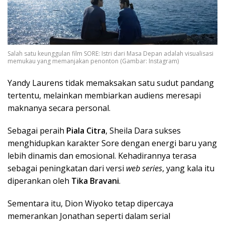
Salah satu keunggulan film SORE: Istri dari Masa Depan adalah visualisasi
memukau yang memanjakan penonton (Gambar: Instagram)
Yandy Laurens tidak memaksakan satu sudut pandang
tertentu, melainkan membiarkan audiens meresapi
maknanya secara personal.
Sebagai peraih
Piala Citra
, Sheila Dara sukses
menghidupkan karakter Sore dengan energi baru yang
lebih dinamis dan emosional. Kehadirannya terasa
sebagai peningkatan dari versi
web series
, yang kala itu
diperankan oleh
Tika Bravani
.
Sementara itu, Dion Wiyoko tetap dipercaya
memerankan Jonathan seperti dalam serial