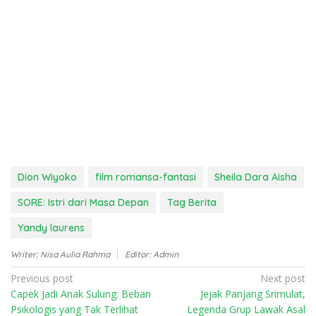
Dion Wiyoko
film romansa-fantasi
Sheila Dara Aisha
SORE: Istri dari Masa Depan
Tag Berita
Yandy laurens
Writer: Nisa Aulia Rahma
Editor: Admin
P
Previous post
Next post
Capek Jadi Anak Sulung: Beban
Jejak Panjang Srimulat,
o
Psikologis yang Tak Terlihat
Legenda Grup Lawak Asal