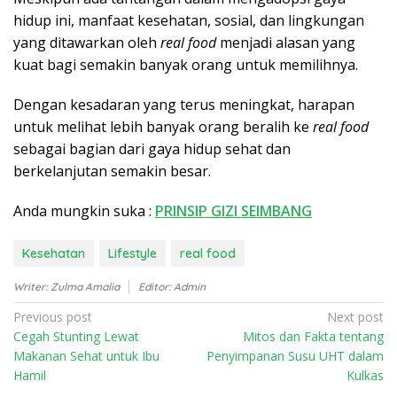
hidup ini, manfaat kesehatan, sosial, dan lingkungan
yang ditawarkan oleh
real food
menjadi alasan yang
kuat bagi semakin banyak orang untuk memilihnya.
Dengan kesadaran yang terus meningkat, harapan
untuk melihat lebih banyak orang beralih ke
real food
sebagai bagian dari gaya hidup sehat dan
berkelanjutan semakin besar.
Anda mungkin suka :
PRINSIP GIZI SEIMBANG
Kesehatan
Lifestyle
real food
Writer: Zulma Amalia
Editor: Admin
P
Previous post
Next post
Cegah Stunting Lewat
Mitos dan Fakta tentang
o
Makanan Sehat untuk Ibu
Penyimpanan Susu UHT dalam
s
Hamil
Kulkas
t