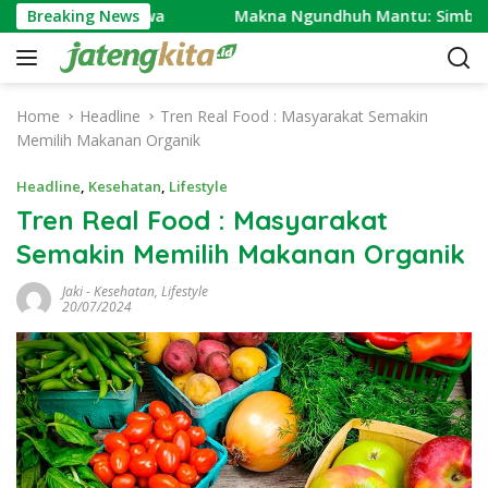
S
asyarakat Jawa
Breaking News
Makna Ngundhuh Mantu: Simbol Bersa
k
i
p
t
Home
Headline
Tren Real Food : Masyarakat Semakin
o
Memilih Makanan Organik
c
o
Headline
,
Kesehatan
,
Lifestyle
n
Tren Real Food : Masyarakat
t
Semakin Memilih Makanan Organik
e
n
Jaki
-
Kesehatan
,
Lifestyle
t
20/07/2024