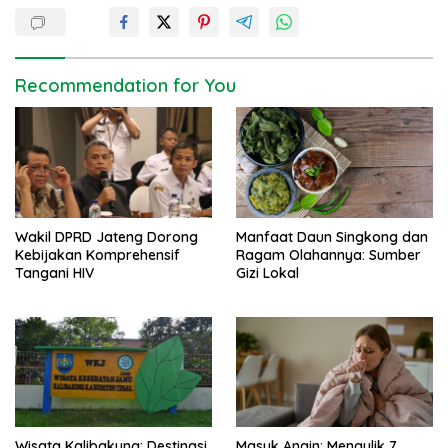
n
a
v
Recommendation for You
i
g
a
t
i
Wakil DPRD Jateng Dorong
Manfaat Daun Singkong dan
o
Kebijakan Komprehensif
Ragam Olahannya: Sumber
n
Tangani HIV
Gizi Lokal
Wisata Kalibakung: Destinasi
Masuk Angin: Mengulik 7