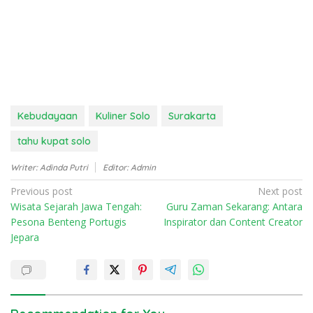
Kebudayaan
Kuliner Solo
Surakarta
tahu kupat solo
Writer: Adinda Putri
Editor: Admin
P
Previous post
Next post
Wisata Sejarah Jawa Tengah:
Guru Zaman Sekarang: Antara
o
Pesona Benteng Portugis
Inspirator dan Content Creator
s
Jepara
t
n
a
v