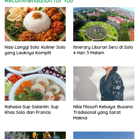
Recommendation for You
i
g
a
t
i
Nasi Langgi Solo: Kuliner Solo
Itinerary Liburan Seru di Solo
o
yang Lauknya Komplit
4 Hari 3 Malam
n
Rahasia Sup Galantin: Sup
Nilai Filosofi Kebaya: Busana
Khas Solo dari Prancis
Tradisional yang Sarat
Makna