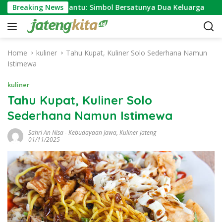
S
 Ngundhuh Mantu: Simbol Bersatunya Dua Keluarga
Breaking News
I
k
i
p
t
Home
kuliner
Tahu Kupat, Kuliner Solo Sederhana Namun
o
Istimewa
c
o
kuliner
n
Tahu Kupat, Kuliner Solo
t
Sederhana Namun Istimewa
e
n
Sahri An Nisa
-
Kebudayaan Jawa
,
Kuliner Jateng
t
01/11/2025