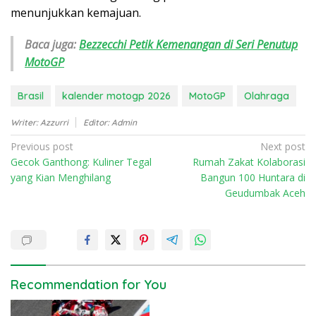
menunjukkan kemajuan.
Baca juga:
Bezzecchi Petik Kemenangan di Seri Penutup
MotoGP
Brasil
kalender motogp 2026
MotoGP
Olahraga
Writer: Azzurri
Editor: Admin
P
Previous post
Next post
Gecok Ganthong: Kuliner Tegal
Rumah Zakat Kolaborasi
o
yang Kian Menghilang
Bangun 100 Huntara di
s
Geudumbak Aceh
t
n
a
v
i
Recommendation for You
g