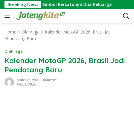
S
undhuh Mantu: Simbol Bersatunya Dua Keluarga
Breaking News
Ini 
k
i
p
t
Home
Olahraga
Kalender MotoGP 2026, Brasil Jadi
o
Pendatang Baru
c
o
Olahraga
n
Kalender MotoGP 2026, Brasil Jadi
t
Pendatang Baru
e
n
Sahri An Nisa
-
Olahraga
t
04/01/2026