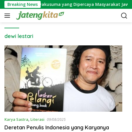
S
Mitos Bunga Wijayakusuma yang Dipercaya Masyarakat Jawa
Breaking News
k
i
p
t
o
dewi lestari
c
o
n
t
e
n
t
Karya Sastra
,
Literasi
09/08/2025
Deretan Penulis Indonesia yang Karyanya