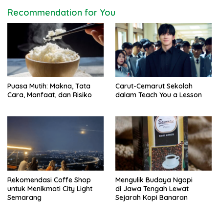
v
Recommendation for You
i
g
a
t
i
Puasa Mutih: Makna, Tata
Carut-Cemarut Sekolah
o
Cara, Manfaat, dan Risiko
dalam Teach You a Lesson
n
Rekomendasi Coffe Shop
Mengulik Budaya Ngopi
untuk Menikmati City Light
di Jawa Tengah Lewat
Semarang
Sejarah Kopi Banaran