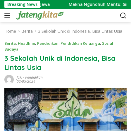
S
 Masyarakat Jawa
Breaking News
Makna Ngundhuh Mantu: Simbol Ber
k
i
p
t
Home
Berita
3 Sekolah Unik di Indonesia, Bisa Lintas Usia
o
c
Berita
,
Headline
,
Pendidikan
,
Pendidikan Keluarga
,
Sosial
o
Budaya
n
3 Sekolah Unik di Indonesia, Bisa
t
Lintas Usia
e
n
Jaki
-
Pendidikan
t
02/05/2024