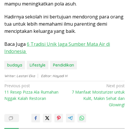
mampu meningkatkan pola asuh.
Hadirnya sekolah ini bertujuan mendorong para orang
tua untuk lebih memahami ilmu parenting demi
menciptakan keluarga yang baik.
Baca Juga
6 Tradisi Unik Jaga Sumber Mata Air di
Indonesia
budaya
Lifestyle
Pendidikan
Writer: Lestari Eka
Editor: Hayadi H
P
Previous post
Next post
11 Resep Pizza Ala Rumahan
7 Manfaat Moisturizer untuk
o
Nggak Kalah Restoran
Kulit, Makin Sehat dan
s
Glowing!
t
n
a