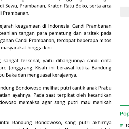
ndi Sewu, Prambanan, Kraton Ratu Boko, serta arca
di Prambanan.
 sejarah keagamaan di Indonesia, Candi Prambanan
keahlian tangan para pematung dan arsitek pada
egahan Candi Prambanan, terdapat beberapa mitos
 masyarakat hingga kini.
sangat terkenal, yaitu dibangunnya candi cinta
o Jonggrang. Kisah ini berawal ketika Bandung
u Baka dan menguasai kerajaanya.
andung Bondowoso melihat putri cantik anak Prabu
tian ayahnya. Pada saat terpikat oleh kecantikan
ndowoso memaksa agar sang putri mau menikah
Pop
intai Bandung Bondowoso, sang putri akhirnya
T