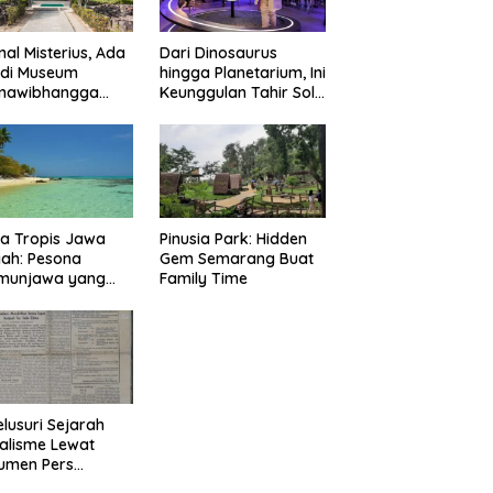
nal Misterius, Ada
Dari Dinosaurus
 di Museum
hingga Planetarium, Ini
mawibhangga
Keunggulan Tahir Solo
obudur?
Museum
a Tropis Jawa
Pinusia Park: Hidden
ah: Pesona
Gem Semarang Buat
imunjawa yang
Family Time
n Rindu
lusuri Sejarah
alisme Lewat
umen Pers
onal Surakarta