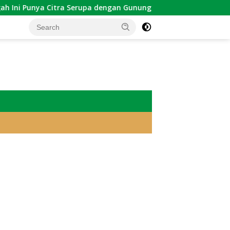
 Citra Serupa dengan Gunung Kawi
Sekadar Tradisi: We