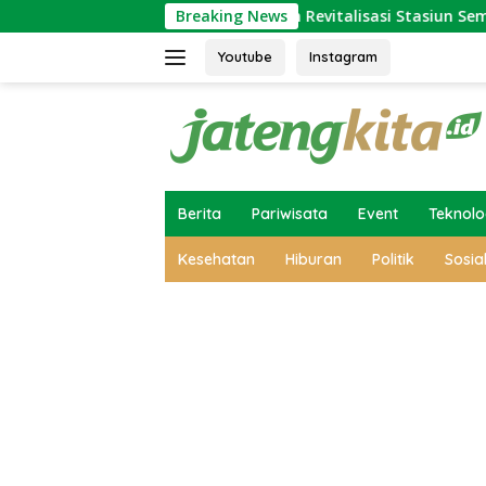
Skip
eluarga
Ini Alasan Revitalisasi Stasiun Semarang Taw
Breaking News
to
content
Youtube
Instagram
Berita
Pariwisata
Event
Teknolo
Kesehatan
Hiburan
Politik
Sosia