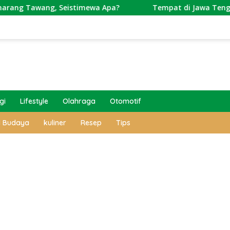
ang, Seistimewa Apa?
Tempat di Jawa Tengah Ini Punya
gi
Lifestyle
Olahraga
Otomotif
l Budaya
kuliner
Resep
Tips