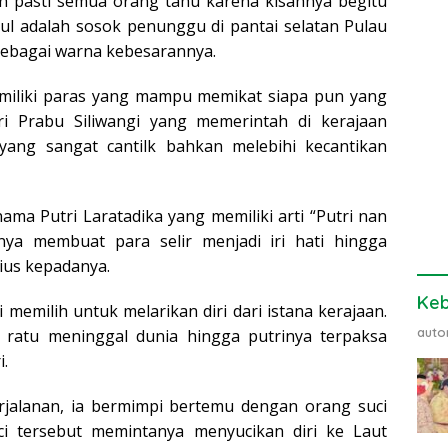
ah pasti semua orang tahu karena kisahnya begitu
dul adalah sosok penunggu di pantai selatan Pulau
sebagai warna kebesarannya.
emiliki paras yang mampu memikat siapa pun yang
ri Prabu Siliwangi yang memerintah di kerajaan
yang sangat cantilk bahkan melebihi kecantikan
ma Putri Laratadika yang memiliki arti “Putri nan
annya membuat para selir menjadi iri hati hingga
ius kepadanya.
Ke
memilih untuk melarikan diri dari istana kerajaan.
auto
, ratu meninggal dunia hingga putrinya terpaksa
i.
erjalanan, ia bermimpi bertemu dengan orang suci
i tersebut memintanya menyucikan diri ke Laut