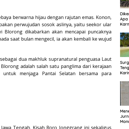
Dike
baya berwarna hijau dengan rajutan emas. Konon,
Apa
akan perwujudan sosok aslinya, yaitu seekor ular
Kar
Bor
Nyi Blorong dikabarkan akan mencapai puncaknya
ada saat bulan mengecil, ia akan kembali ke wujud
 sebagai dua makhluk supranatural penguasa Laut
Surg
 Blorong adalah salah satu panglima dari kerajaan
Teng
l untuk menjaga Pantai Selatan bersama para
Kar
Biki
Mene
Jurn
Mon
Nasi
 Jawa Tengah. Kisah Roro Jonggrang ini sekaligus