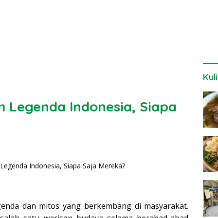
Kul
m Legenda Indonesia, Siapa
genda dan mitos yang berkembang di masyarakat.
 salah satu warisan budaya selama berabad-abad