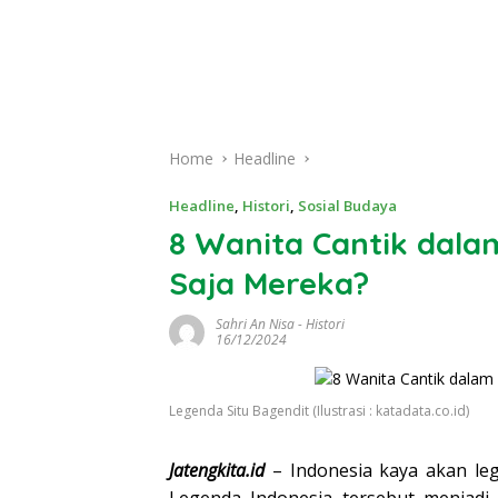
Home
Headline
Headline
,
Histori
,
Sosial Budaya
8 Wanita Cantik dala
Saja Mereka?
Sahri An Nisa
-
Histori
16/12/2024
Legenda Situ Bagendit (Ilustrasi : katadata.co.id)
Jatengkita.id
– Indonesia kaya akan le
Legenda Indonesia tersebut menjadi