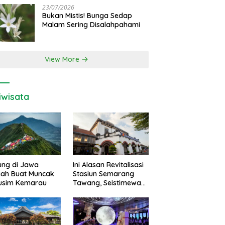
23/07/2026
Bukan Mistis! Bunga Sedap
Malam Sering Disalahpahami
View More
iwisata
ung di Jawa
Ini Alasan Revitalisasi
gah Buat Muncak
Stasiun Semarang
Musim Kemarau
Tawang, Seistimewa
Apa?